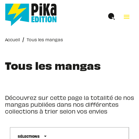
MENU
RECHERCHE
CONTENU
menu
PIED DE PAGE
/
Accueil
Tous les mangas
Tous les mangas
Découvrez sur cette page la totalité de nos
mangas publiées dans nos différentes
collections à trier selon vos envies
arrow_drop_down
SÉLECTIONS