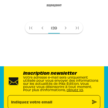
22/02/2017
first_page
chevron_left
chevron_right
last_page
139
Inscription newsletter
Votre adresse e-mail sera uniquement
utilisée pour vous envoyer des informations
sur les actualités de Pika Édition. Vous
pouvez vous désinscrire à tout moment.
Pour plus d’informations,
cliquez ici
.
send
Indiquez votre email