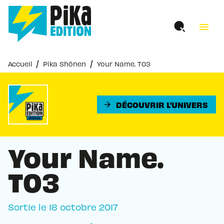
MENU
RECHERCHE
CONTENU
menu
PIED DE PAGE
/
/
Accueil
Pika Shônen
Your Name. T03
DÉCOUVRIR L'UNIVERS
arrow_forward
Your Name.
T03
Sortie le
18 octobre 2017