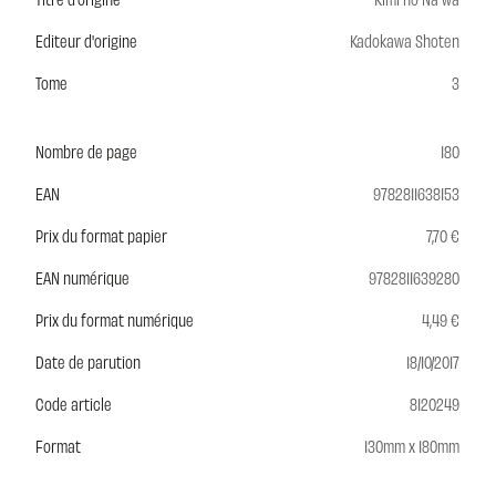
Editeur d'origine
Kadokawa Shoten
Tome
3
Nombre de page
180
EAN
9782811638153
Prix du format papier
7,70 €
EAN numérique
9782811639280
Prix du format numérique
4,49 €
Date de parution
18/10/2017
Code article
8120249
Format
130mm x 180mm