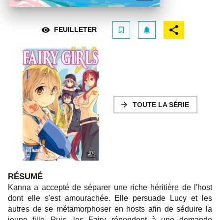
visibility
bookmark_border
notifications
FEUILLETER
arrow_forward
TOUTE LA SÉRIE
RÉSUMÉ
Kanna a accepté de séparer une riche héritière de l'host
dont elle s'est amourachée. Elle persuade Lucy et les
autres de se métamorphoser en hosts afin de séduire la
jeune fille...Puis, les Fairy répondent à une demande