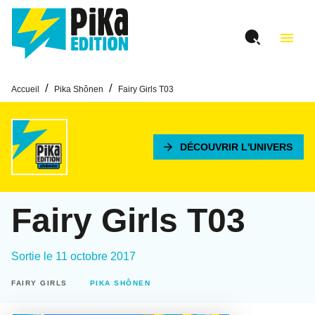
MENU
RECHERCHE
CONTENU
menu
PIED DE PAGE
/
/
Accueil
Pika Shônen
Fairy Girls T03
arrow_forward
DÉCOUVRIR L'UNIVERS
Fairy Girls T03
Sortie le
11 octobre 2017
FAIRY GIRLS
PIKA SHÔNEN