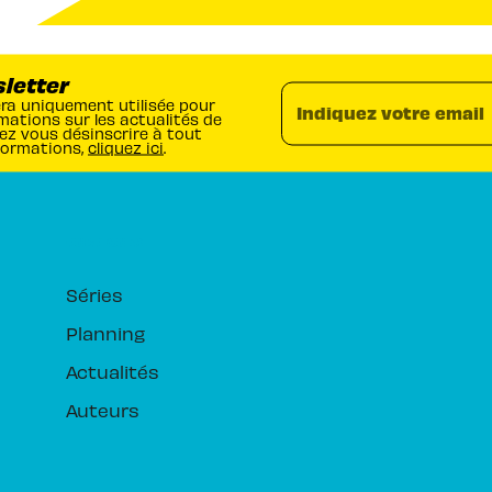
sletter
era uniquement utilisée pour
Indiquez votre email
mations sur les actualités de
ez vous désinscrire à tout
formations,
cliquez ici
.
RUBRIQUES
Séries
Planning
Actualités
Auteurs