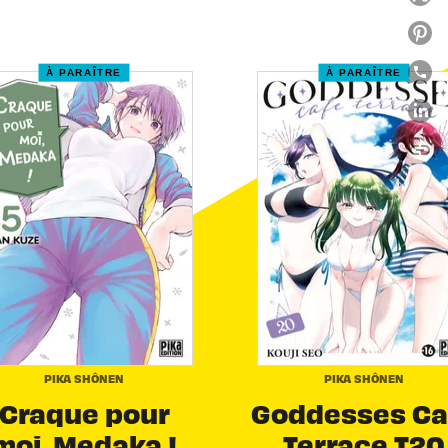
À PARAÎTRE
À PARAÎTRE
link
C
PIKA SHÔNEN
PIKA SHÔNEN
Craque pour
Goddesses Ca
moi, Medaka !
Terrace T20