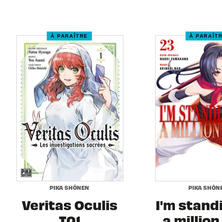
À PARAÎTRE
À PARAÎT
PIKA SHÔNEN
PIKA SHÔN
Veritas Oculis
I'm stand
T01
a million