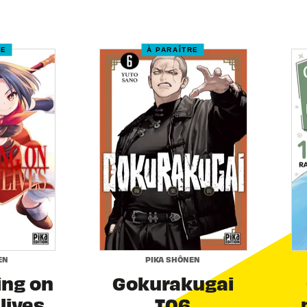
RE
À PARAÎTRE
EN
PIKA SHÔNEN
ing on
Gokurakugai
 lives
T06