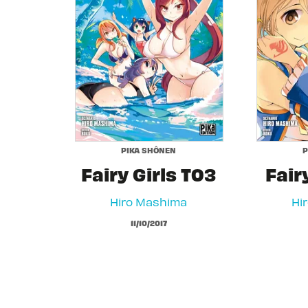
PIKA SHÔNEN
P
Fairy Girls T03
Fair
Hiro Mashima
Hi
11/10/2017