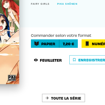
FAIRY GIRLS
PIKA SHÔNEN
Commander selon votre format
PAPIER
7,20 €
NUMÉR
ENREGISTRE
FEUILLETER
bookmark_border
visibility
TOUTE LA SÉRIE
arrow_forward