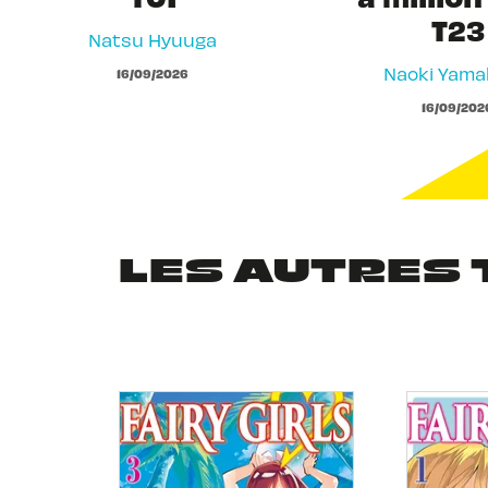
T23
Natsu Hyuuga
Naoki Yam
16/09/2026
16/09/202
LES AUTRES 