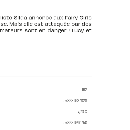
iste Silda annonce aux Fairy Girls
ise. Mais elle est attaquée par des
rmateurs sont en danger ! Lucy et
192
9782811637828
7,20 €
9782811640750