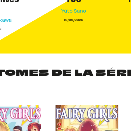
Yûto Sano
akawa
16/09/2026
6
TOMES DE LA SÉR