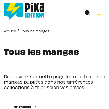
MENU
RECHERCHE
CONTENU
menu
PIED DE PAGE
/
Accueil
Tous les mangas
Tous les mangas
Découvrez sur cette page la totalité de nos
mangas publiées dans nos différentes
collections à trier selon vos envies
arrow_drop_down
SÉLECTIONS