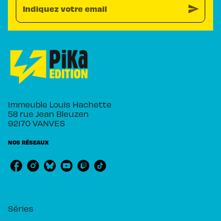
send
Indiquez votre email
Immeuble Louis Hachette
58 rue Jean Bleuzen
92170 VANVES
NOS RÉSEAUX
RUBRIQUES
Séries