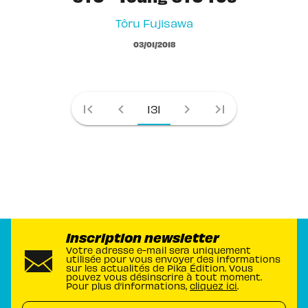
Tôru Fujisawa
03/01/2018
first_page
chevron_left
chevron_right
last_page
131
Inscription newsletter
Votre adresse e-mail sera uniquement
utilisée pour vous envoyer des informations
sur les actualités de Pika Édition. Vous
pouvez vous désinscrire à tout moment.
Pour plus d’informations,
cliquez ici
.