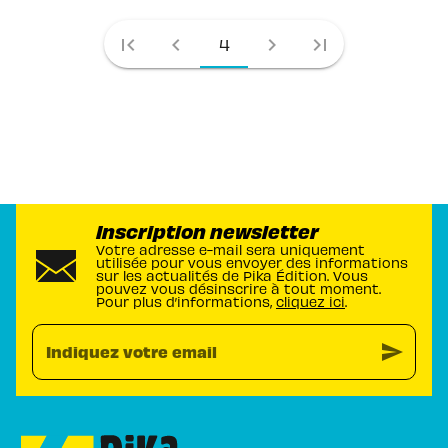
first_page
chevron_left
chevron_right
last_page
4
Inscription newsletter
Votre adresse e-mail sera uniquement
utilisée pour vous envoyer des informations
sur les actualités de Pika Édition. Vous
pouvez vous désinscrire à tout moment.
Pour plus d’informations,
cliquez ici
.
send
Indiquez votre email