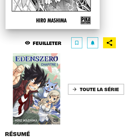
FEUILLETER
visibility
bookmark_border
notifications
TOUTE LA SÉRIE
arrow_forward
RÉSUMÉ