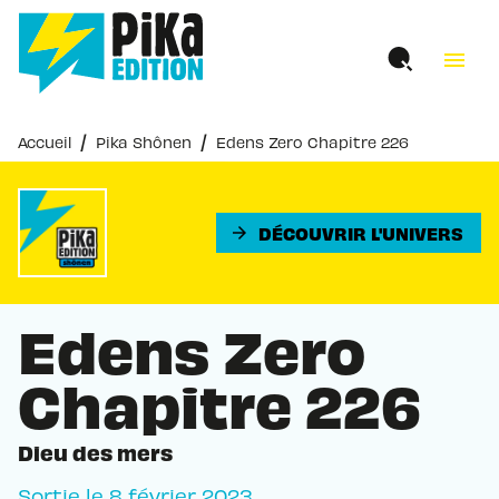
MENU
RECHERCHE
CONTENU
menu
PIED DE PAGE
/
/
Accueil
Pika Shônen
Edens Zero Chapitre 226
DÉCOUVRIR L'UNIVERS
arrow_forward
Edens Zero
Chapitre 226
Dieu des mers
Sortie le
8 février 2023