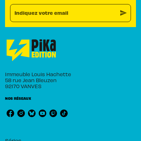
send
Indiquez votre email
Immeuble Louis Hachette
58 rue Jean Bleuzen
92170 VANVES
NOS RÉSEAUX
RUBRIQUES
Séries