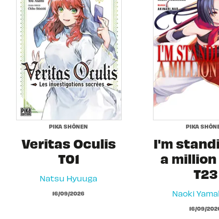
PIKA SHÔNEN
PIKA SHÔN
Veritas Oculis
I'm stand
T01
a million
T23
Natsu Hyuuga
Naoki Yam
16/09/2026
16/09/202