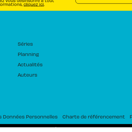
ez vous désinscrire à tout
formations,
cliquez ici
.
RUBRIQUES
Séries
Planning
Actualités
Auteurs
s Données Personnelles
Charte de référencement
PIKA ÉDITION© 2026