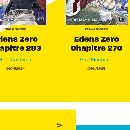
PIKA SHÔNEN
PIKA SHÔNEN
dens Zero
Edens Zero
apitre 283
Chapitre 270
Hiro Mashima
Hiro Mashima
10/04/2024
10/01/2024
send