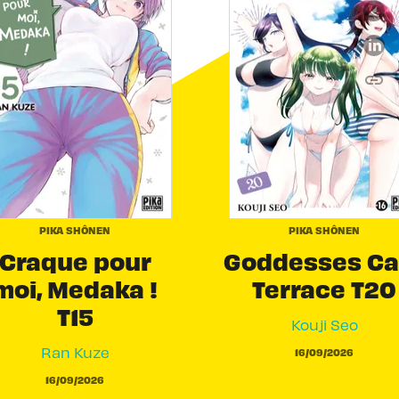
link
C
PIKA SHÔNEN
PIKA SHÔNEN
Craque pour
Goddesses Ca
moi, Medaka !
Terrace T20
T15
Kouji Seo
Ran Kuze
16/09/2026
16/09/2026