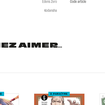
Edens Zero
Code article
Kodansha
Z AIMER...
RE
À PARAÎTRE