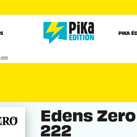
PIED DE PAGE
RS
PIKA É
 222
Edens Zero
222