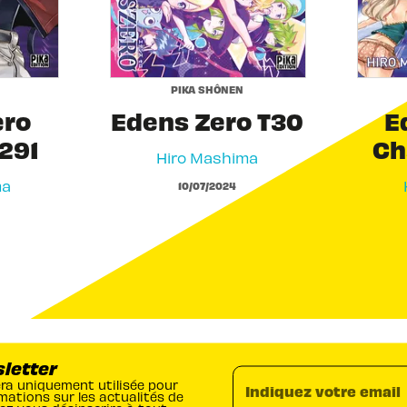
PIKA SHÔNEN
ero
Edens Zero T30
E
291
Ch
Hiro Mashima
ma
10/07/2024
sletter
era uniquement utilisée pour
Indiquez votre email
mations sur les actualités de