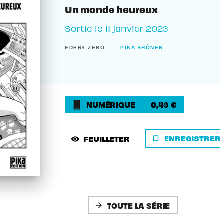
Un monde heureux
Sortie le
11 janvier 2023
EDENS ZERO
PIKA SHÔNEN
NUMÉRIQUE
0,49 €
ENREGISTRE
FEUILLETER
bookmark_border
visibility
TOUTE LA SÉRIE
arrow_forward