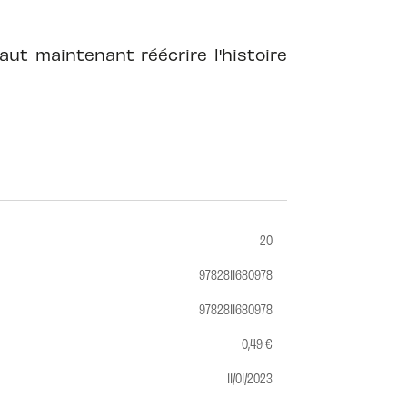
aut maintenant réécrire l'histoire
20
9782811680978
9782811680978
0,49 €
11/01/2023