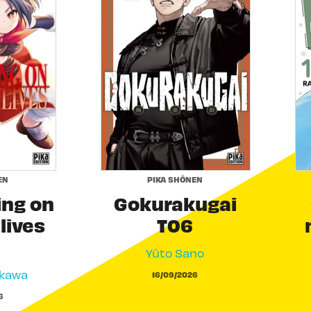
EN
PIKA SHÔNEN
ing on
Gokurakugai
 lives
T06
Yûto Sano
akawa
16/09/2026
6