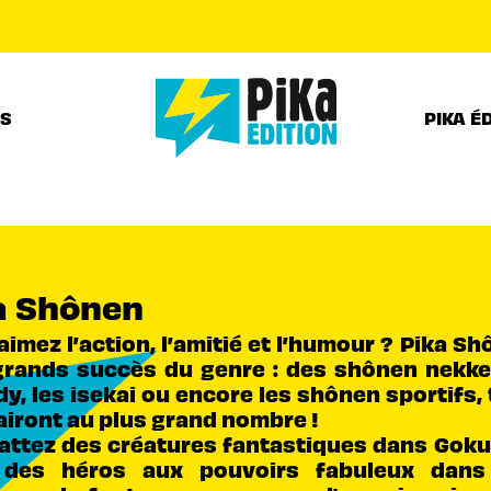
PIED DE PAGE
RS
PIKA É
a Shônen
imez l’action, l’amitié et l’humour ? Pika Sh
grands succès du genre : des shônen nekke
y, les isekai ou encore les shônen sportifs,
lairont au plus grand nombre !
ttez des créatures fantastiques dans Gokura
des héros aux pouvoirs fabuleux dans 