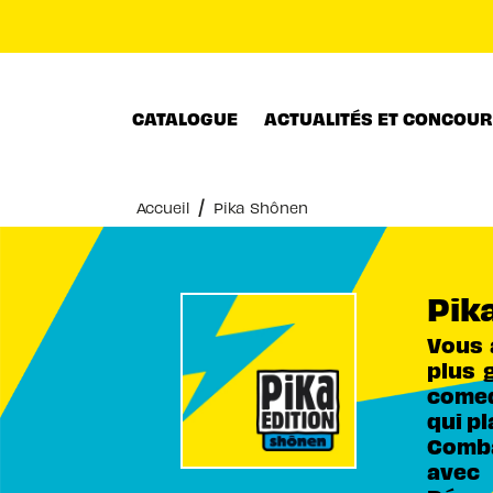
MENU
RECHERCHE
CONTENU
CATALOGUE
ACTUALITÉS ET CONCOU
/
Accueil
Pika Shônen
Pik
Vous a
plus 
comed
qui p
Comba
avec 