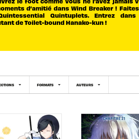
vrez le foot comme vous ne l'avez jamais v
oments d’amitié dans Wind Breaker ! Faite
Quintessential Quintuplets. Entrez dan
tant de Toilet-bound Hanako-kun !
arrow_drop_down
arrow_drop_down
arrow_drop_down
ECTIONS
FORMATS
AUTEURS