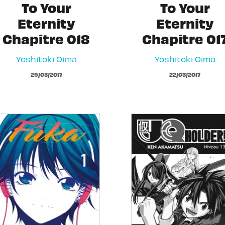
To Your
To Your
Eternity
Eternity
Chapitre 018
Chapitre 01
Yoshitoki Oima
Yoshitoki Oima
29/03/2017
22/03/2017