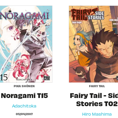
PIKA SHÔNEN
FAIRY TAIL
Noragami T15
Fairy Tail - Si
Stories T02
Adachitoka
Hiro Mashima
05/04/2017