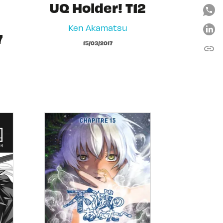
UQ Holder! T12
Ken Akamatsu
7
15/03/2017
link
C