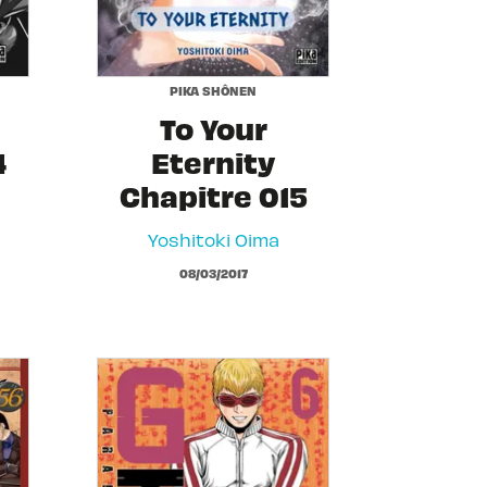
PIKA SHÔNEN
To Your
4
Eternity
Chapitre 015
Yoshitoki Oima
08/03/2017