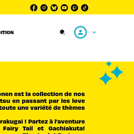
personn
keyboard_arrow_down
DITION
search
ônen est la collection de nos
tsu en passant par les love
 toute une variété de thèmes
kugai ! Partez à l'aventure
Fairy Tail et Gachiakuta!