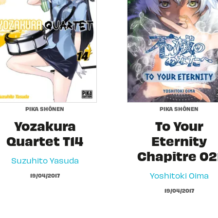
PIKA SHÔNEN
PIKA SHÔNEN
Yozakura
To Your
Quartet T14
Eternity
Chapitre 02
Suzuhito Yasuda
Yoshitoki Oima
19/04/2017
19/04/2017