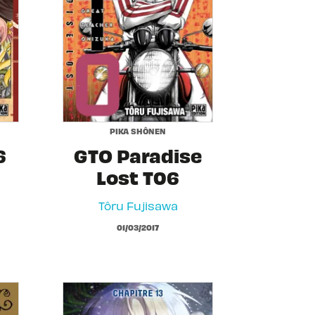
PIKA SHÔNEN
6
GTO Paradise
Lost T06
Tôru Fujisawa
01/03/2017