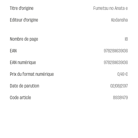
Titre d'origine
Fumetsu no Anata e
Editeur d'origine
Kodansha
Nombre de page
18
EAN
9782811639136
EAN numérique
9782811639136
Prix du format numérique
0,49 €
Date de parution
02/08/2017
Code article
8938479