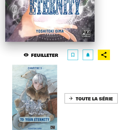
FEUILLETER
visibility
bookmark_border
notifications
TOUTE LA SÉRIE
arrow_forward