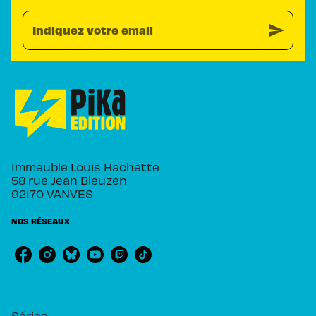
send
Indiquez votre email
Immeuble Louis Hachette
58 rue Jean Bleuzen
92170 VANVES
NOS RÉSEAUX
RUBRIQUES
Séries