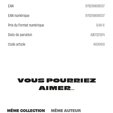
EAN
9782811698317
EAN numérique
9782811698317
Prix du format numérique
0,49 €
Date de parution
10/07/2024
Code article
4030431
VOUS POURRIEZ
AIMER...
MÊME COLLECTION
MÊME AUTEUR