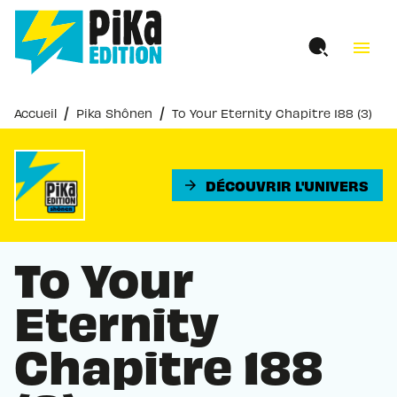
MENU
RECHERCHE
CONTENU
menu
PIED DE PAGE
/
/
Accueil
Pika Shônen
To Your Eternity Chapitre 188 (3)
DÉCOUVRIR L'UNIVERS
arrow_forward
To Your
Eternity
Chapitre 188