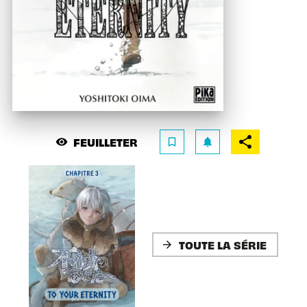
FEUILLETER
visibility
bookmark_border
notifications
TOUTE LA SÉRIE
arrow_forward