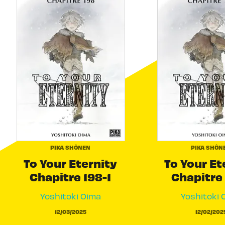
PIKA SHÔNEN
PIKA SHÔN
To Your Eternity
To Your Et
Chapitre 198-1
Chapitre 
Yoshitoki Oima
Yoshitoki 
12/03/2025
12/02/202