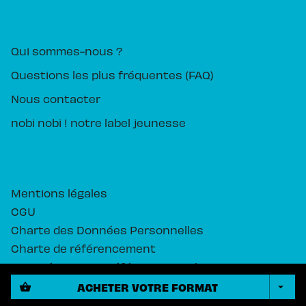
PIKA ÉDITION
Qui sommes-nous ?
Questions les plus fréquentes (FAQ)
Nous contacter
nobi nobi ! notre label jeunesse
Mentions légales
CGU
Charte des Données Personnelles
Charte de référencement
Paramétrez vos préférences cookies
ACHETER VOTRE FORMAT
shopping_basket
arrow_drop_down