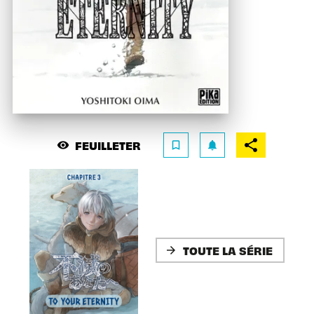
FEUILLETER
visibility
bookmark_border
notifications
TOUTE LA SÉRIE
arrow_forward