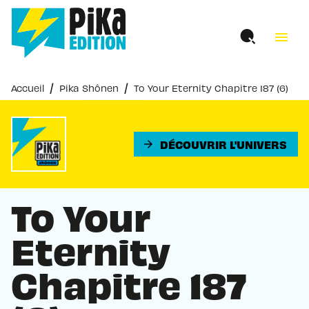
MENU
RECHERCHE
CONTENU
menu
PIED DE PAGE
/
/
Accueil
Pika Shônen
To Your Eternity Chapitre 187 (6)
DÉCOUVRIR L'UNIVERS
arrow_forward
To Your
Eternity
Chapitre 187