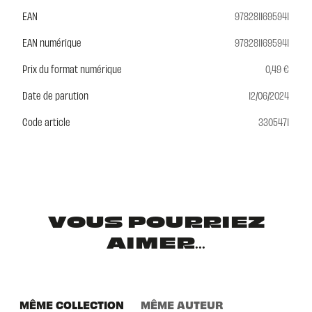
EAN
9782811695941
EAN numérique
9782811695941
Prix du format numérique
0,49 €
Date de parution
12/06/2024
Code article
3305471
VOUS POURRIEZ
AIMER...
MÊME COLLECTION
MÊME AUTEUR