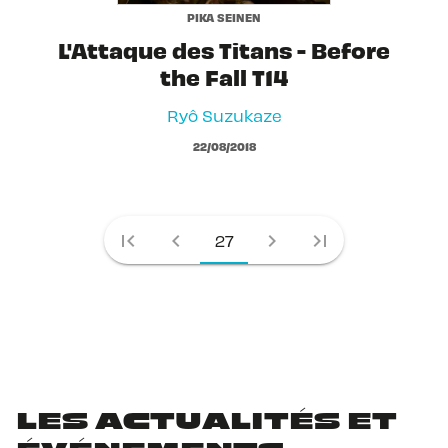
PIKA SEINEN
L'Attaque des Titans - Before
the Fall T14
Ryô Suzukaze
22/08/2018
first_page
chevron_left
chevron_right
last_page
27
LES ACTUALITÉS ET