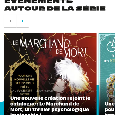
ÉVÉNEMENTS
AUTOUR DE LA SÉRIE
arrow_left
arrow_right
ACTUALITÉ
23/07/2026
Une nouvelle création rejoint le
ACTU
catalogue : Le Marchand de
Une
Mort, un thriller psychologique
pour
implacable !
tome