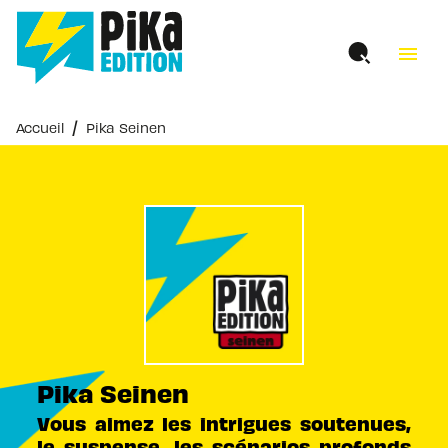
MENU
RECHERCHE
CONTENU
menu
PIED DE PAGE
/
Accueil
Pika Seinen
Pika Seinen
Vous aimez les intrigues soutenues,
le suspense, les scénarios profonds