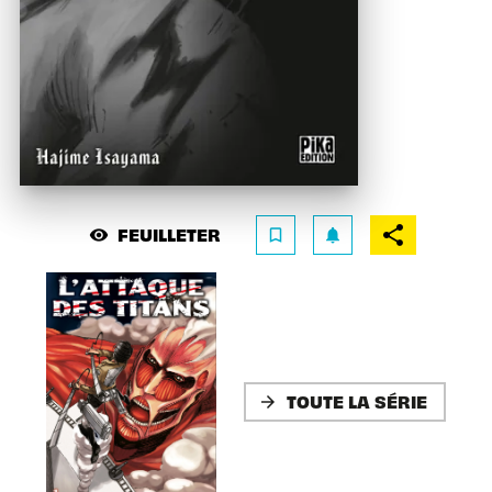
FEUILLETER
visibility
bookmark_border
notifications
TOUTE LA SÉRIE
arrow_forward