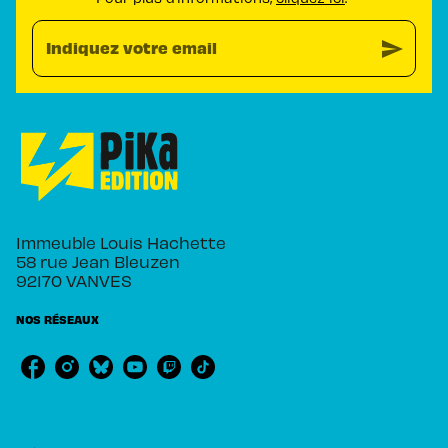
send
Indiquez votre email
Immeuble Louis Hachette
58 rue Jean Bleuzen
92170 VANVES
NOS RÉSEAUX
RUBRIQUES