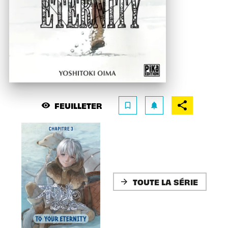
FEUILLETER
visibility
bookmark_border
notifications
TOUTE LA SÉRIE
arrow_forward