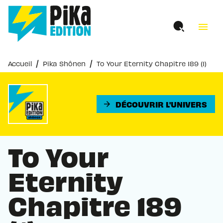
MENU
RECHERCHE
CONTENU
menu
PIED DE PAGE
/
/
Accueil
Pika Shônen
To Your Eternity Chapitre 189 (1)
DÉCOUVRIR L'UNIVERS
arrow_forward
To Your
Eternity
Chapitre 189