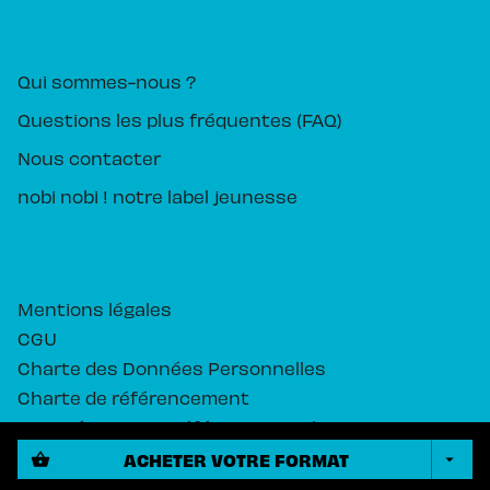
PIKA ÉDITION
Qui sommes-nous ?
Questions les plus fréquentes (FAQ)
Nous contacter
nobi nobi ! notre label jeunesse
Mentions légales
CGU
Charte des Données Personnelles
Charte de référencement
Paramétrez vos préférences cookies
ACHETER VOTRE FORMAT
shopping_basket
arrow_drop_down