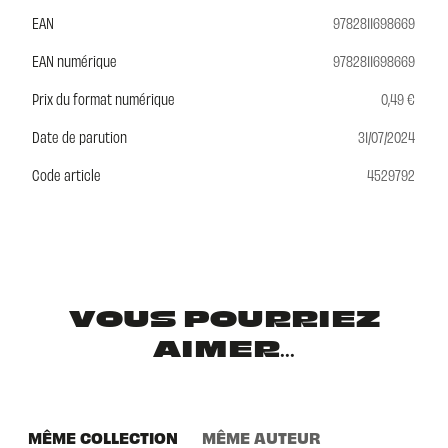
EAN
9782811698669
EAN numérique
9782811698669
Prix du format numérique
0,49 €
Date de parution
31/07/2024
Code article
4529792
VOUS POURRIEZ
AIMER...
MÊME COLLECTION
MÊME AUTEUR