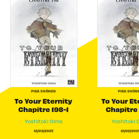
PIKA SHÔNEN
PIKA SHÔN
To Your Eternity
To Your Et
Chapitre 198-1
Chapitre 
Yoshitoki Oima
Yoshitoki 
12/03/2025
12/02/202