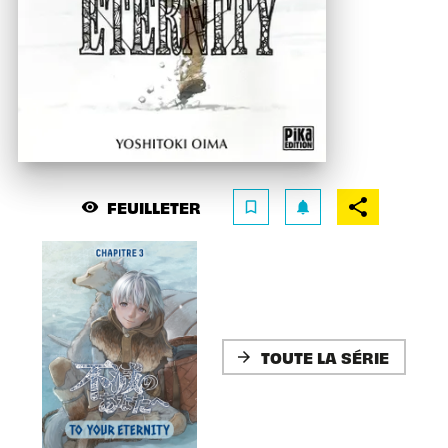
FEUILLETER
visibility
bookmark_border
notifications
TOUTE LA SÉRIE
arrow_forward