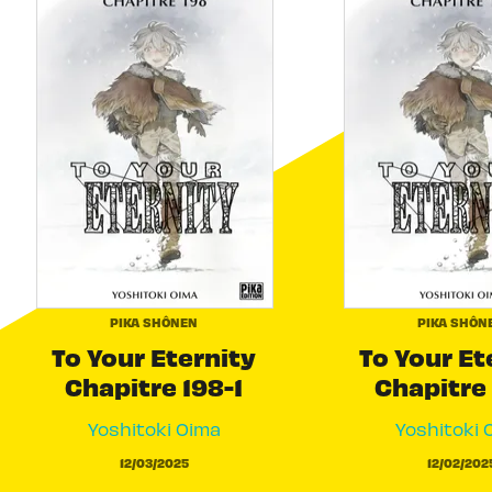
PIKA SHÔNEN
PIKA SHÔN
To Your Eternity
To Your Et
Chapitre 198-1
Chapitre 
Yoshitoki Oima
Yoshitoki 
12/03/2025
12/02/202