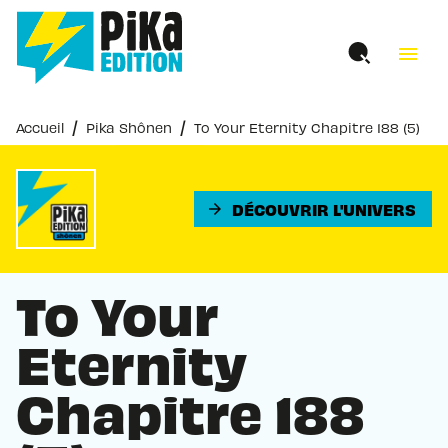
MENU
RECHERCHE
CONTENU
menu
PIED DE PAGE
/
/
Accueil
Pika Shônen
To Your Eternity Chapitre 188 (5)
DÉCOUVRIR L'UNIVERS
arrow_forward
To Your
Eternity
Chapitre 188