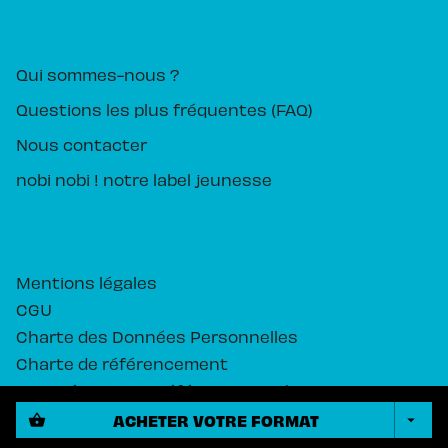
PIKA ÉDITION
Qui sommes-nous ?
Questions les plus fréquentes (FAQ)
Nous contacter
nobi nobi ! notre label jeunesse
Mentions légales
CGU
Charte des Données Personnelles
Charte de référencement
Paramétrez vos préférences cookies
ACHETER VOTRE FORMAT
shopping_basket
arrow_drop_down