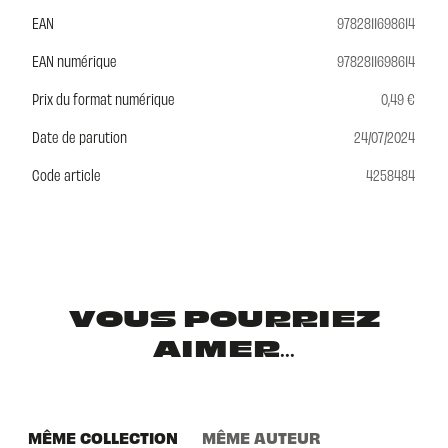
EAN
9782811698614
EAN numérique
9782811698614
Prix du format numérique
0,49 €
Date de parution
24/07/2024
Code article
4258484
VOUS POURRIEZ
AIMER...
MÊME COLLECTION
MÊME AUTEUR