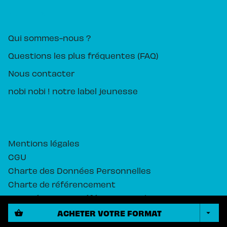
PIKA ÉDITION
Qui sommes-nous ?
Questions les plus fréquentes (FAQ)
Nous contacter
nobi nobi ! notre label jeunesse
Mentions légales
CGU
Charte des Données Personnelles
Charte de référencement
Paramétrez vos préférences cookies
ACHETER VOTRE FORMAT
shopping_basket
arrow_drop_down