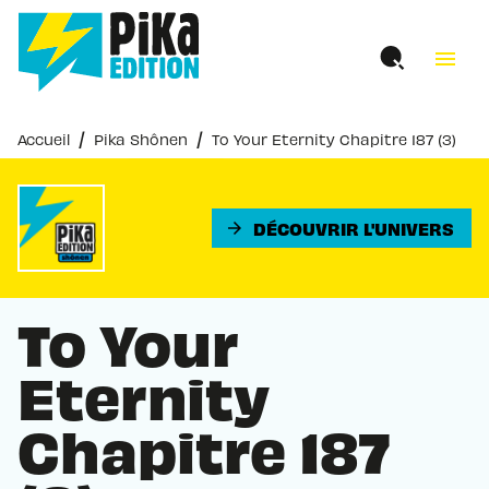
MENU
RECHERCHE
CONTENU
menu
PIED DE PAGE
/
/
Accueil
Pika Shônen
To Your Eternity Chapitre 187 (3)
DÉCOUVRIR L'UNIVERS
arrow_forward
To Your
Eternity
Chapitre 187