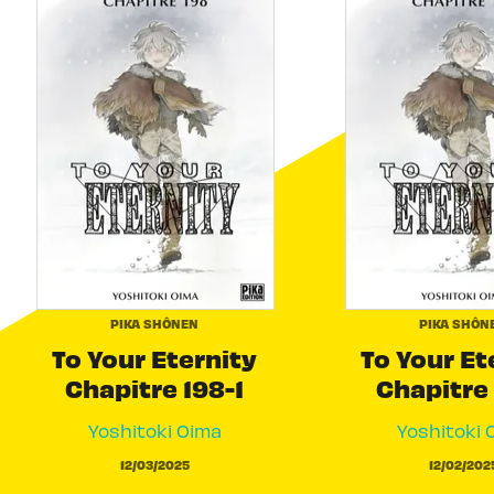
PIKA SHÔNEN
PIKA SHÔN
To Your Eternity
To Your Et
Chapitre 198-1
Chapitre 
Yoshitoki Oima
Yoshitoki 
12/03/2025
12/02/202