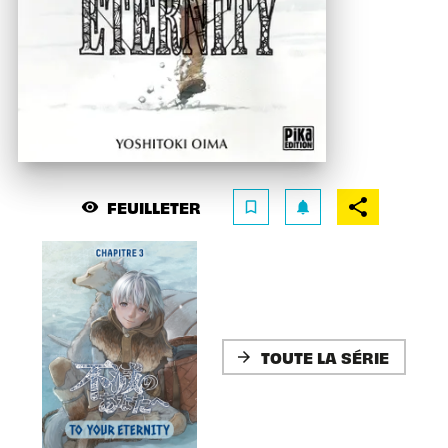
FEUILLETER
visibility
bookmark_border
notifications
TOUTE LA SÉRIE
arrow_forward