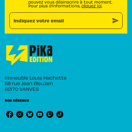
pouvez vous désinscrire à tout moment.
Pour plus d’informations,
cliquez ici
.
send
Indiquez votre email
Immeuble Louis Hachette
58 rue Jean Bleuzen
92170 VANVES
NOS RÉSEAUX
RUBRIQUES