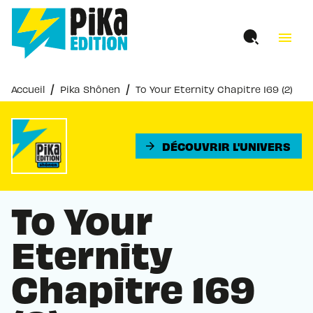
MENU
RECHERCHE
CONTENU
menu
PIED DE PAGE
/
/
Accueil
Pika Shônen
To Your Eternity Chapitre 169 (2)
DÉCOUVRIR L'UNIVERS
arrow_forward
To Your
Eternity
Chapitre 169