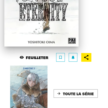
FEUILLETER
visibility
bookmark_border
notifications
TOUTE LA SÉRIE
arrow_forward