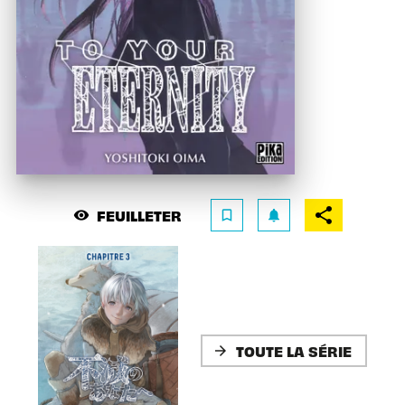
FEUILLETER
visibility
bookmark_border
notifications
TOUTE LA SÉRIE
arrow_forward