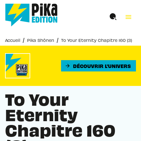
MENU
RECHERCHE
CONTENU
menu
PIED DE PAGE
/
/
Accueil
Pika Shônen
To Your Eternity Chapitre 160 (3)
DÉCOUVRIR L'UNIVERS
arrow_forward
To Your
Eternity
Chapitre 160