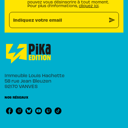
pouvez vous désinscrire à tout moment.
Pour plus d’informations,
cliquez ici
.
send
Indiquez votre email
Immeuble Louis Hachette
58 rue Jean Bleuzen
92170 VANVES
NOS RÉSEAUX
RUBRIQUES