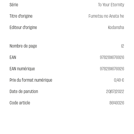
Série
To Your Eternity
Titre d'origine
Fumetsu no Anata he
Editeur d'origine
Kodansha
Nombre de page
12
EAN
9782811676926
EAN numérique
9782811676926
Prix du format numérique
0,49 €
Date de parution
20/07/2022
Code article
8649326