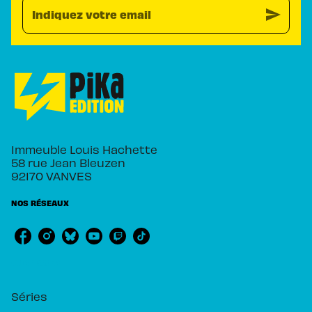
send
Indiquez votre email
Immeuble Louis Hachette
58 rue Jean Bleuzen
92170 VANVES
NOS RÉSEAUX
RUBRIQUES
Séries