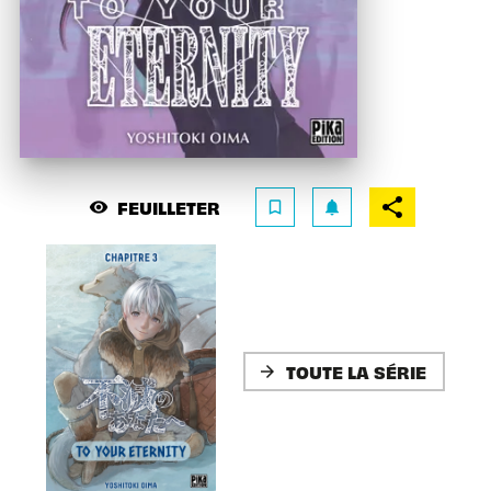
FEUILLETER
visibility
bookmark_border
notifications
TOUTE LA SÉRIE
arrow_forward