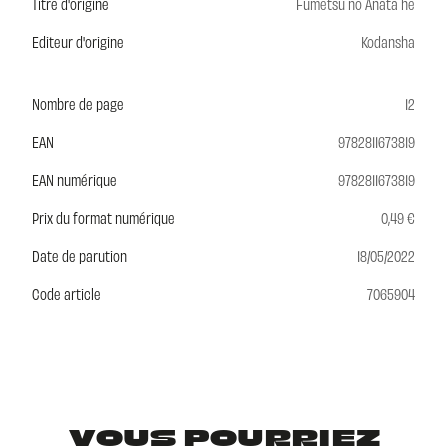
Titre d'origine
Fumetsu no Anata he
Editeur d'origine
Kodansha
Nombre de page
12
EAN
9782811673819
EAN numérique
9782811673819
Prix du format numérique
0,49 €
Date de parution
18/05/2022
Code article
7065904
VOUS POURRIEZ