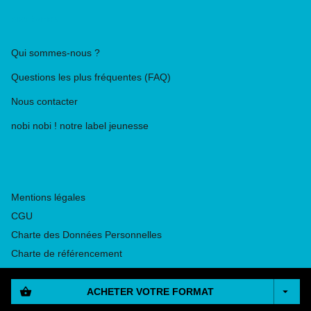
PIKA ÉDITION
Qui sommes-nous ?
Questions les plus fréquentes (FAQ)
Nous contacter
nobi nobi ! notre label jeunesse
Mentions légales
CGU
Charte des Données Personnelles
Charte de référencement
Paramétrez vos préférences cookies
shopping_basket
arrow_drop_down
ACHETER VOTRE FORMAT