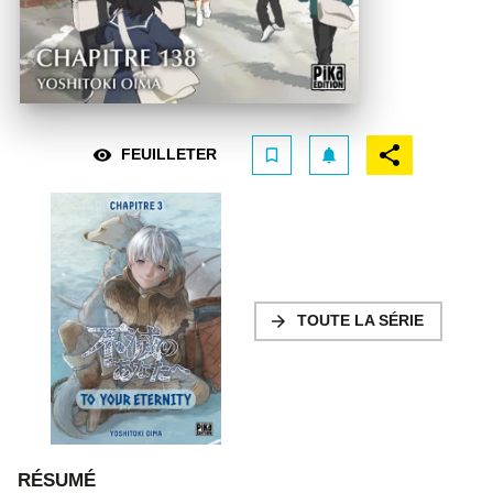
visibility
bookmark_border
notifications
FEUILLETER
arrow_forward
TOUTE LA SÉRIE
RÉSUMÉ