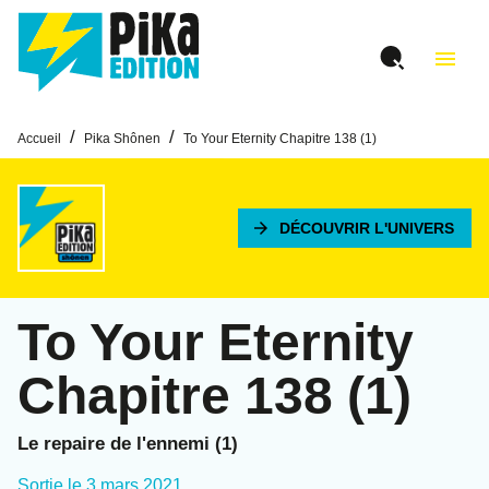
MENU
RECHERCHE
CONTENU
menu
PIED DE PAGE
/
/
Accueil
Pika Shônen
To Your Eternity Chapitre 138 (1)
arrow_forward
DÉCOUVRIR L'UNIVERS
To Your Eternity
Chapitre 138 (1)
Le repaire de l'ennemi (1)
Sortie le
3 mars 2021