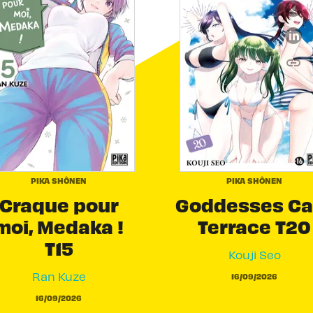
link
C
PIKA SHÔNEN
PIKA SHÔNEN
Craque pour
Goddesses Ca
moi, Medaka !
Terrace T20
T15
Kouji Seo
Ran Kuze
16/09/2026
16/09/2026