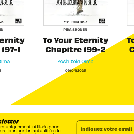
EN
PIKA SHÔNEN
ernity
To Your Eternity
T
197-1
Chapitre 199-2
C
Oima
Yoshitoki Oima
5
09/04/2025
sletter
era uniquement utilisée pour
Indiquez votre email
mations sur les actualités de