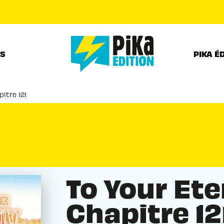
PIED DE PAGE
RS
PIKA É
itre 121
To Your Ete
Chapitre 12