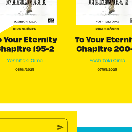
PIKA SHÔNEN
PIKA SHÔNEN
o Your Eternity
To Your Eterni
hapitre 195-2
Chapitre 200
Yoshitoki Oima
Yoshitoki Oima
08/01/2025
07/05/2025
send