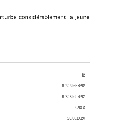
rturbe considérablement la jeune
12
9782811657642
9782811657642
0,49 €
25/03/2020