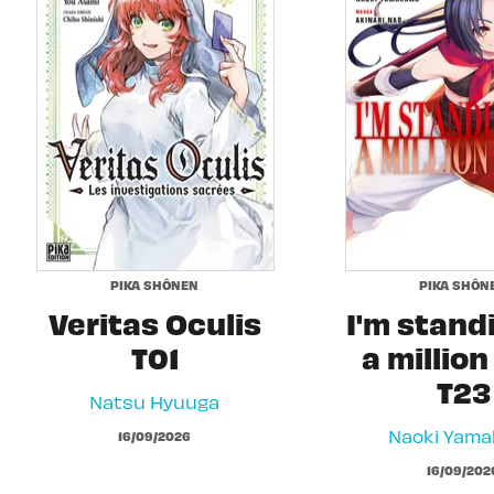
PIKA SHÔNEN
PIKA SHÔN
Veritas Oculis
I'm stand
T01
a million
T23
Natsu Hyuuga
Naoki Yam
16/09/2026
16/09/202