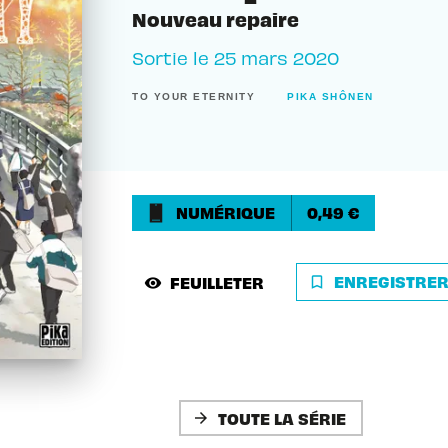
Nouveau repaire
Sortie le
25 mars 2020
TO YOUR ETERNITY
PIKA SHÔNEN
NUMÉRIQUE
0,49 €
ENREGISTRE
FEUILLETER
bookmark_border
visibility
TOUTE LA SÉRIE
arrow_forward