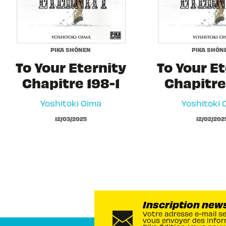
PIKA SHÔNEN
PIKA SHÔN
To Your Eternity
To Your Et
Chapitre 198-1
Chapitre 
Yoshitoki Oima
Yoshitoki 
12/03/2025
12/02/202
Inscription new
Votre adresse e-mail s
vous envoyer des infor