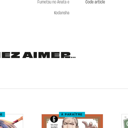
Fumetsu no Anata e
Code article
Kodansha
Z AIMER...
RE
À PARAÎTRE