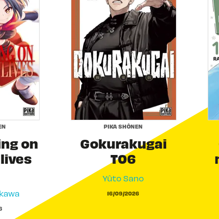
EN
PIKA SHÔNEN
ing on
Gokurakugai
 lives
T06
Yûto Sano
akawa
16/09/2026
6