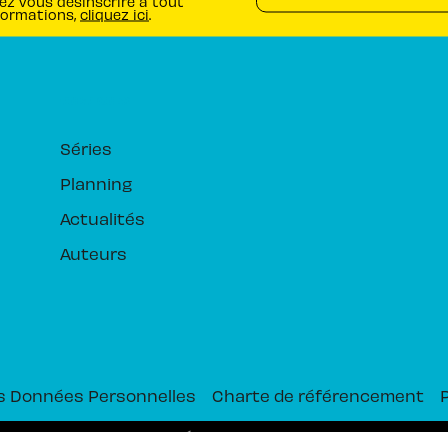
ez vous désinscrire à tout
formations,
cliquez ici
.
RUBRIQUES
Séries
Planning
Actualités
Auteurs
s Données Personnelles
Charte de référencement
PIKA ÉDITION© 2026