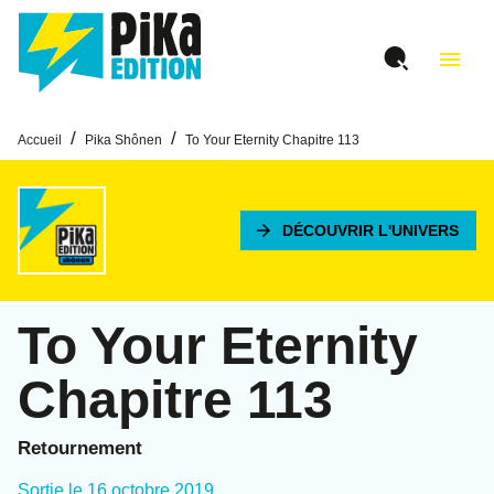
MENU
RECHERCHE
CONTENU
menu
PIED DE PAGE
/
/
Accueil
Pika Shônen
To Your Eternity Chapitre 113
arrow_forward
DÉCOUVRIR L'UNIVERS
To Your Eternity
Chapitre 113
Retournement
Sortie le
16 octobre 2019