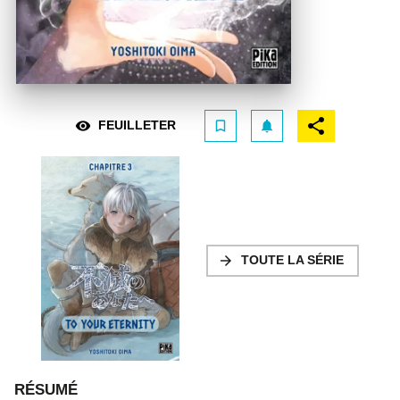
visibility
bookmark_border
notifications
FEUILLETER
arrow_forward
TOUTE LA SÉRIE
RÉSUMÉ