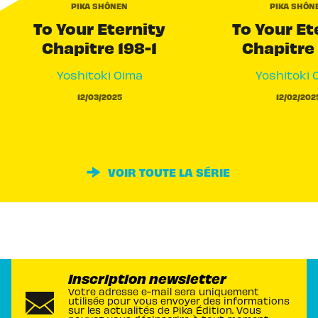
PIKA SHÔNEN
PIKA SHÔN
To Your Eternity
To Your Et
Chapitre 198-1
Chapitre 
Yoshitoki Oima
Yoshitoki 
12/03/2025
12/02/202
VOIR TOUTE LA SÉRIE
Inscription newsletter
Votre adresse e-mail sera uniquement
utilisée pour vous envoyer des informations
sur les actualités de Pika Édition. Vous