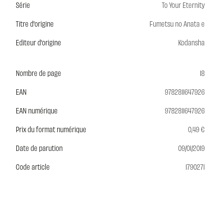
Série
To Your Eternity
Titre d'origine
Fumetsu no Anata e
Editeur d'origine
Kodansha
Nombre de page
18
EAN
9782811647926
EAN numérique
9782811647926
Prix du format numérique
0,49 €
Date de parution
09/01/2019
Code article
1790271