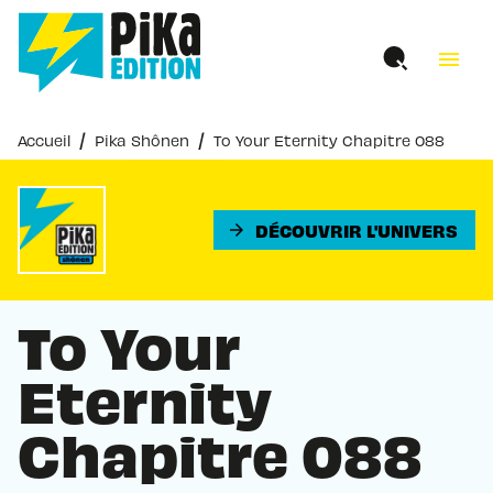
MENU
RECHERCHE
CONTENU
menu
PIED DE PAGE
/
/
Accueil
Pika Shônen
To Your Eternity Chapitre 088
DÉCOUVRIR L'UNIVERS
arrow_forward
To Your
Eternity
Chapitre 088