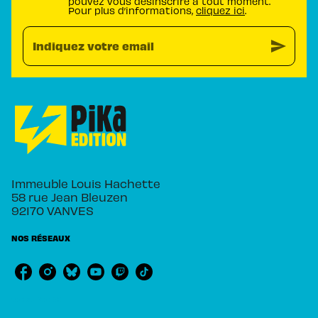
pouvez vous désinscrire à tout moment.
Pour plus d’informations,
cliquez ici
.
send
Indiquez votre email
Immeuble Louis Hachette
58 rue Jean Bleuzen
92170 VANVES
NOS RÉSEAUX
RUBRIQUES