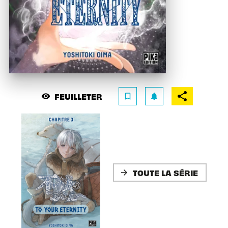
FEUILLETER
visibility
bookmark_border
notifications
TOUTE LA SÉRIE
arrow_forward