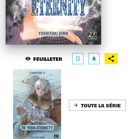
FEUILLETER
visibility
bookmark_border
notifications
TOUTE LA SÉRIE
arrow_forward