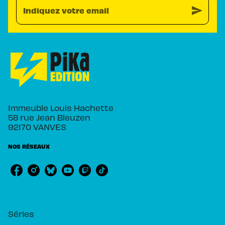
send
Indiquez votre email
Immeuble Louis Hachette
58 rue Jean Bleuzen
92170 VANVES
NOS RÉSEAUX
RUBRIQUES
Séries