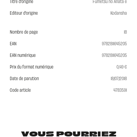
Titre d'origine
Fumetsu no Anata e
Editeur d'origine
Kodansha
Nombre de page
18
EAN
9782811645205
EAN numérique
9782811645205
Prix du format numérique
0,49 €
Date de parution
18/07/2018
Code article
4783591
VOUS POURRIEZ