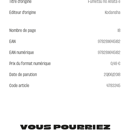
Titre d'origine
Fumetsu no Anata e
Editeur d'origine
Kodansha
Nombre de page
18
EAN
9782811645182
EAN numérique
9782811645182
Prix du format numérique
0,49 €
Date de parution
20/06/2018
Code article
4783345
VOUS POURRIEZ