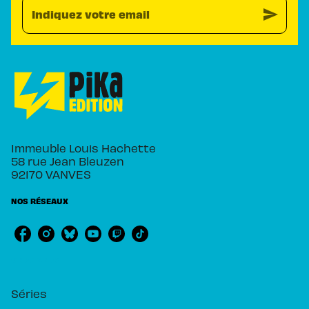
send
Indiquez votre email
Immeuble Louis Hachette
58 rue Jean Bleuzen
92170 VANVES
NOS RÉSEAUX
RUBRIQUES
Séries