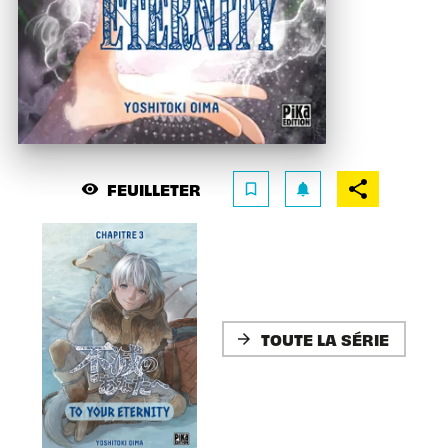
FEUILLETER
visibility
bookmark_border
notifications
TOUTE LA SÉRIE
arrow_forward