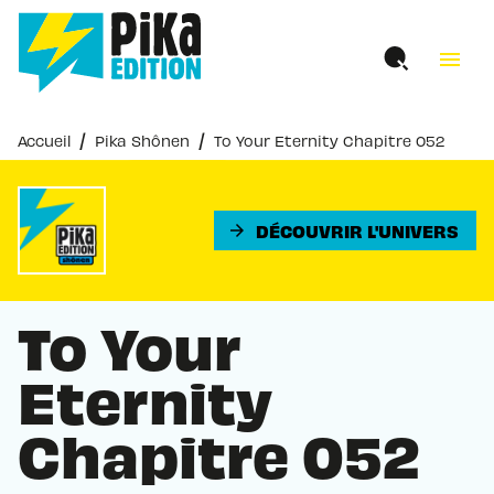
MENU
RECHERCHE
CONTENU
menu
PIED DE PAGE
/
/
Accueil
Pika Shônen
To Your Eternity Chapitre 052
DÉCOUVRIR L'UNIVERS
arrow_forward
To Your
Eternity
Chapitre 052