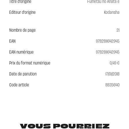
Titre d'origine
Fumetsu no Anata e
Editeur d'origine
Kodansha
Nombre de page
21
EAN
9782811642945
EAN numérique
9782811642945
Prix du format numérique
0,49 €
Date de parution
17/01/2018
Code article
8835640
VOUS POURRIEZ