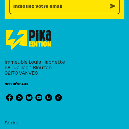
send
Indiquez votre email
Immeuble Louis Hachette
58 rue Jean Bleuzen
92170 VANVES
NOS RÉSEAUX
RUBRIQUES
Séries