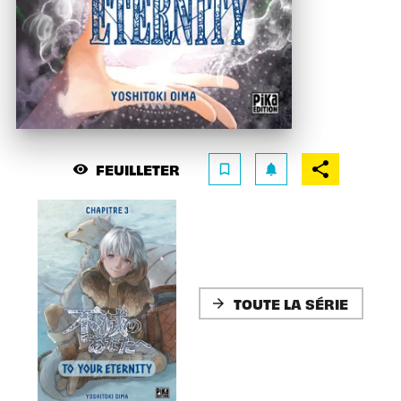
FEUILLETER
visibility
bookmark_border
notifications
TOUTE LA SÉRIE
arrow_forward