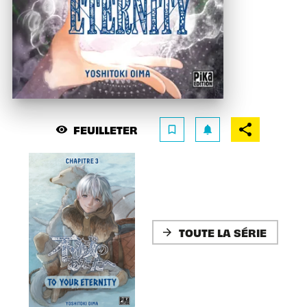
FEUILLETER
visibility
bookmark_border
notifications
TOUTE LA SÉRIE
arrow_forward