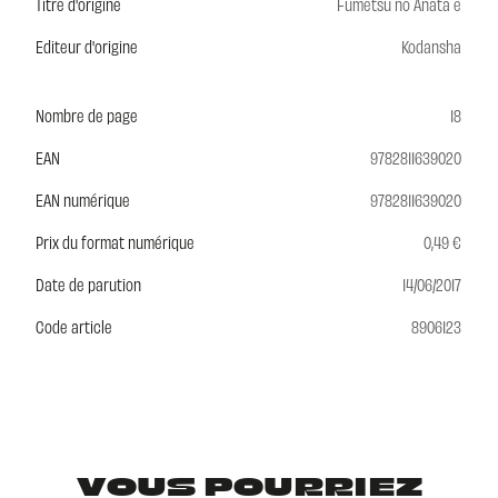
Titre d'origine
Fumetsu no Anata e
Editeur d'origine
Kodansha
Nombre de page
18
EAN
9782811639020
EAN numérique
9782811639020
Prix du format numérique
0,49 €
Date de parution
14/06/2017
Code article
8906123
VOUS POURRIEZ