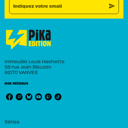
send
Indiquez votre email
Immeuble Louis Hachette
58 rue Jean Bleuzen
92170 VANVES
NOS RÉSEAUX
RUBRIQUES
Séries