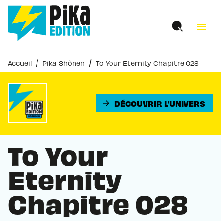
MENU
RECHERCHE
CONTENU
menu
PIED DE PAGE
/
/
Accueil
Pika Shônen
To Your Eternity Chapitre 028
DÉCOUVRIR L'UNIVERS
arrow_forward
To Your
Eternity
Chapitre 028