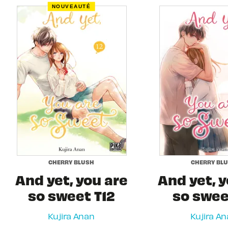
NOUVEAUTÉ
CHERRY BLUSH
CHERRY BL
And yet, you are
And yet, y
so sweet T12
so sweet
Kujira Anan
Kujira A