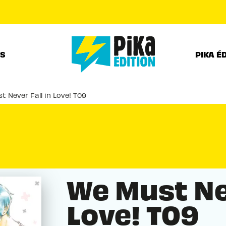
PIED DE PAGE
RS
PIKA É
t Never Fall in Love! T09
We Must Nev
Love! T09