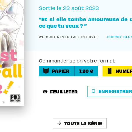
Sortie le
23 août 2023
“Et si elle tombe amoureuse de q
ce que tu veux ? ”
WE MUST NEVER FALL IN LOVE!
CHERRY BLU
Commander selon votre format
PAPIER
7,20 €
NUMÉR
ENREGISTRE
FEUILLETER
bookmark_border
visibility
TOUTE LA SÉRIE
arrow_forward