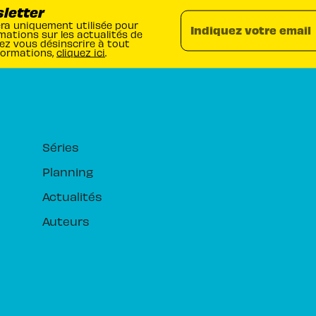
sletter
era uniquement utilisée pour
Indiquez votre email
mations sur les actualités de
ez vous désinscrire à tout
formations,
cliquez ici
.
RUBRIQUES
Séries
Planning
Actualités
Auteurs