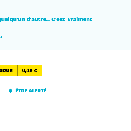
uelqu’un d’autre... C’est vraiment
SH
IQUE
4,49 €
R
ÊTRE ALERTÉ
notifications