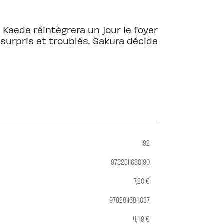
 Kaede réintègrera un jour le foyer
x surpris et troublés. Sakura décide
192
9782811680190
7,20 €
9782811684037
4,49 €