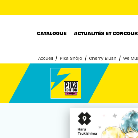
MENU
RECHERCHE
CONTENU
CATALOGUE
ACTUALITÉS ET CONCOU
/
/
/
Accueil
Pika Shôjo
Cherry Blush
We Mus