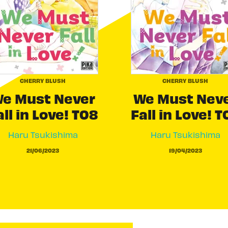
CHERRY BLUSH
CHERRY BLUSH
e Must Never
We Must Nev
all in Love! T08
Fall in Love! T
Haru Tsukishima
Haru Tsukishima
21/06/2023
19/04/2023