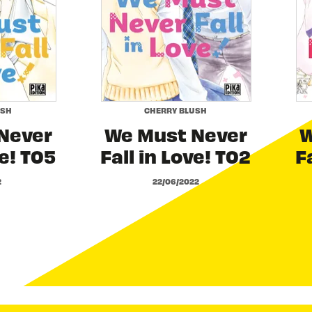
USH
CHERRY BLUSH
Never
We Must Never
W
ve! T05
Fall in Love! T02
F
2
22/06/2022