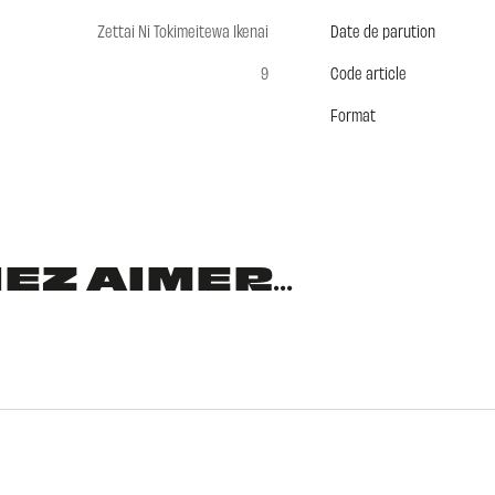
Zettai Ni Tokimeitewa Ikenai
Date de parution
9
Code article
Format
Z AIMER...