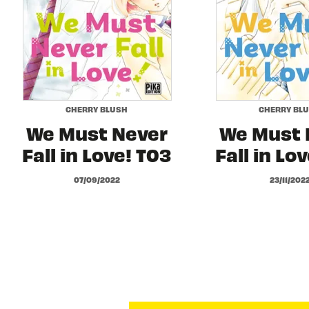
CHERRY BLUSH
CHERRY BL
We Must Never
We Must 
Fall in Love! T03
Fall in Lo
07/09/2022
23/11/202