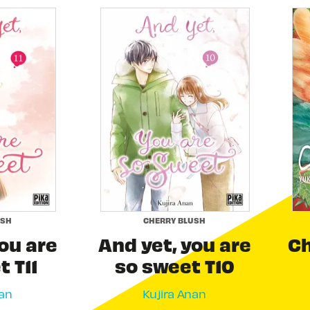
USH
CHERRY BLUSH
ou are
And yet, you are
Ch
 T11
so sweet T10
nan
Kujira Anan