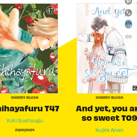
link
C
CHERRY BLUSH
CHERRY BLUSH
ihayafuru T47
And yet, you a
so sweet T0
Yuki Suetsugu
Kujira Anan
23/10/2024