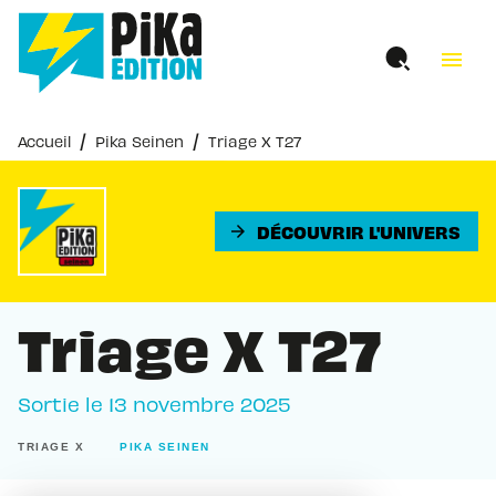
MENU
RECHERCHE
CONTENU
menu
PIED DE PAGE
/
/
Accueil
Pika Seinen
Triage X T27
DÉCOUVRIR L'UNIVERS
arrow_forward
Triage X T27
Sortie le
13 novembre 2025
TRIAGE X
PIKA SEINEN