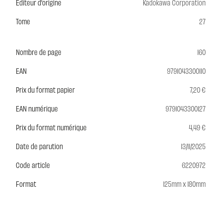
Editeur d'origine
Kadokawa Corporation
Tome
27
Nombre de page
160
EAN
9791043300110
Prix du format papier
7,20 €
EAN numérique
9791043300127
Prix du format numérique
4,49 €
Date de parution
13/11/2025
Code article
6220972
Format
125mm x 180mm