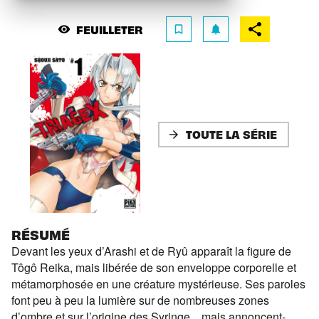
FEUILLETER
visibility
bookmark_border
notifications
TOUTE LA SÉRIE
arrow_forward
RÉSUMÉ
Devant les yeux d’Arashi et de Ryû apparaît la figure de
Tôgô Reika, mais libérée de son enveloppe corporelle et
métamorphosée en une créature mystérieuse. Ses paroles
font peu à peu la lumière sur de nombreuses zones
d’ombre et sur l’origine des Syringe... mais annoncent-