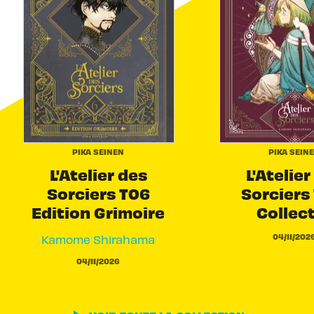
PIKA SEINEN
PIKA SEIN
L'Atelier des
L'Atelier
Sorciers T06
Sorciers 
Edition Grimoire
Collec
04/11/202
Kamome Shirahama
04/11/2026