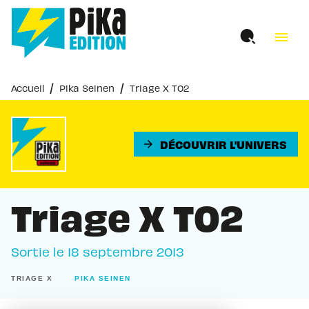
MENU
RECHERCHE
CONTENU
menu
PIED DE PAGE
/
/
Accueil
Pika Seinen
Triage X T02
DÉCOUVRIR L'UNIVERS
arrow_forward
Triage X T02
Sortie le
18 septembre 2013
TRIAGE X
PIKA SEINEN