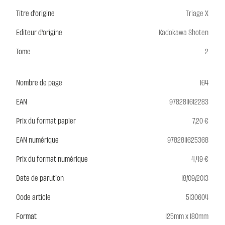
Titre d'origine
Triage X
Editeur d'origine
Kadokawa Shoten
Tome
2
Nombre de page
164
EAN
9782811612283
Prix du format papier
7,20 €
EAN numérique
9782811625368
Prix du format numérique
4,49 €
Date de parution
18/09/2013
Code article
5130604
Format
125mm x 180mm