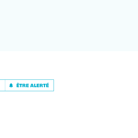
R
ÊTRE ALERTÉ
notifications