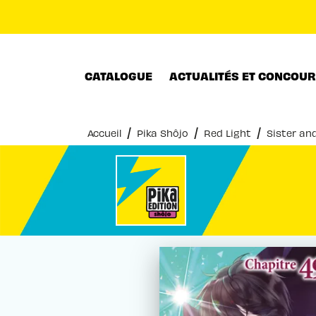
MENU
RECHERCHE
CONTENU
CATALOGUE
ACTUALITÉS ET CONCOU
/
/
/
Accueil
Pika Shôjo
Red Light
Sister an