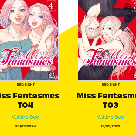
link
C
RED LIGHT
RED LIGHT
iss Fantasmes
Miss Fantasm
T04
T03
Yukino Seo
Yukino Seo
20/03/2024
18/05/2022