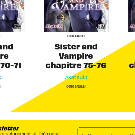
T
RED LIGHT
 and
Sister and
re
Vampire
70-71
chapitre 75-76
c
i
Akatsuki
1
05/03/2021
sletter
era uniquement utilisée pour