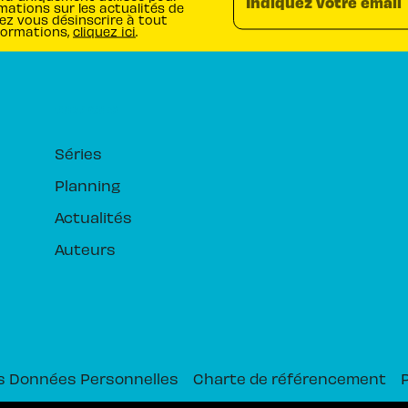
Indiquez votre email
mations sur les actualités de
ez vous désinscrire à tout
formations,
cliquez ici
.
RUBRIQUES
Séries
Planning
Actualités
Auteurs
s Données Personnelles
Charte de référencement