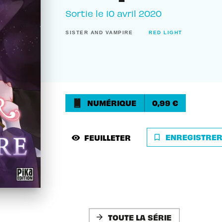
Sortie le
10 avril 2020
SISTER AND VAMPIRE
RED LIGHT
NUMÉRIQUE
0,99 €
ENREGISTRE
FEUILLETER
bookmark_border
visibility
TOUTE LA SÉRIE
arrow_forward