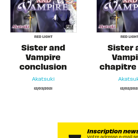
RED LIGHT
RED LIGH
Sister and
Sister
Vampire
Vampi
conclusion
chapitre 
Akatsuki
Akatsuk
12/03/2021
12/02/202
Inscription new
Votre adresse e-mail s