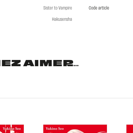
Sister to Vampire
Code article
Hakusensha
Z AIMER...