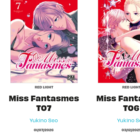
RED LIGHT
RED LIGH
Miss Fantasmes
Miss Fan
T07
T06
Yukino Seo
Yukino S
01/07/2026
03/12/202