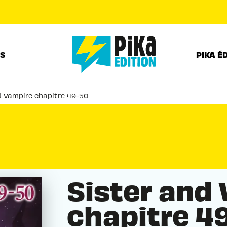
PIED DE PAGE
RS
PIKA É
d Vampire chapitre 49-50
Sister and
chapitre 4