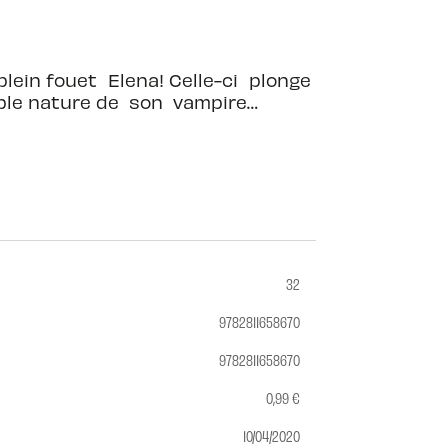
lein fouet Elena! Celle-ci plonge
table nature de son vampire…
32
9782811658670
9782811658670
0,99 €
10/04/2020