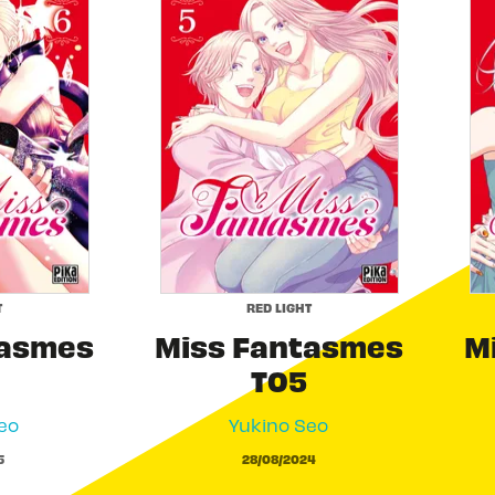
T
RED LIGHT
tasmes
Miss Fantasmes
M
T05
eo
Yukino Seo
5
28/08/2024