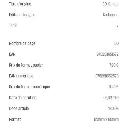
Titre d'origine
3D Kanojo
Editeur d'origine
Kodansha
Tome
7
Nombre de page
160
EAN
9782811651572
Prix du format papier
7,20 €
EAN numérique
9782811652579
Prix du format numérique
4,49 €
Date de parution
09/10/2019
Code article
7130103
Format
120mm x 180mm