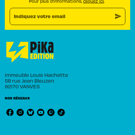
Pour plus d’informations,
cliquez ici
.
send
Indiquez votre email
Immeuble Louis Hachette
58 rue Jean Bleuzen
92170 VANVES
NOS RÉSEAUX
RUBRIQUES