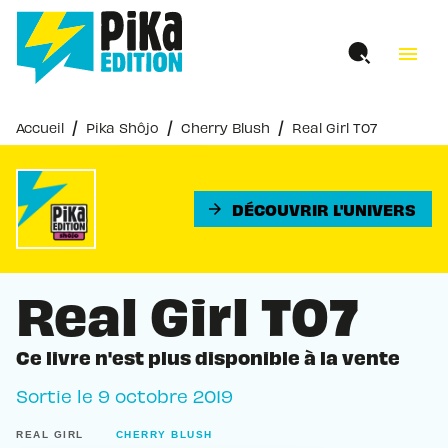
MENU
RECHERCHE
CONTENU
menu
PIED DE PAGE
/
/
/
Accueil
Pika Shôjo
Cherry Blush
Real Girl T07
DÉCOUVRIR L'UNIVERS
arrow_forward
Real Girl T07
Ce livre n'est plus disponible à la vente
Sortie le
9 octobre 2019
REAL GIRL
CHERRY BLUSH