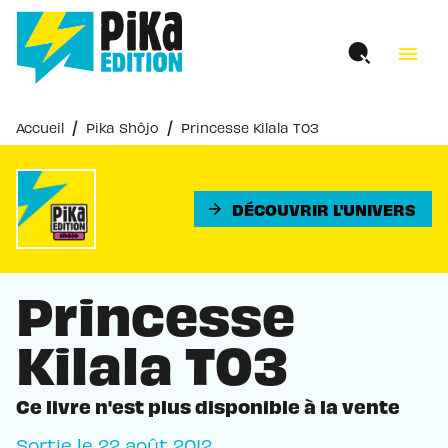
MENU
RECHERCHE
CONTENU
menu
PIED DE PAGE
/
/
Accueil
Pika Shôjo
Princesse Kilala T03
DÉCOUVRIR L'UNIVERS
arrow_forward
Princesse
Kilala T03
Ce livre n'est plus disponible à la vente
Sortie le
22 août 2012