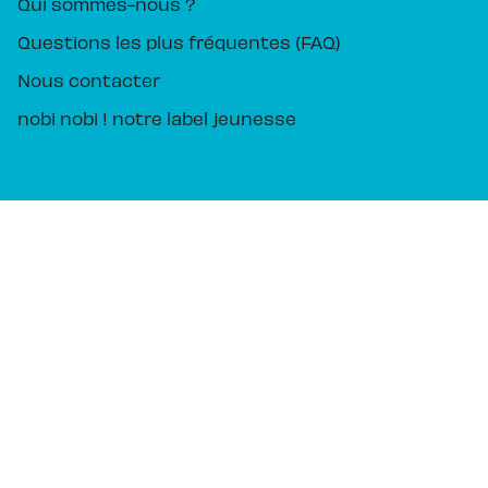
Qui sommes-nous ?
Questions les plus fréquentes (FAQ)
Nous contacter
nobi nobi ! notre label jeunesse
Mentions légales
CGU
Charte des Données Personnelles
Charte de référencement
Paramétrez vos préférences cookies
PIKA ÉDITION© 2026