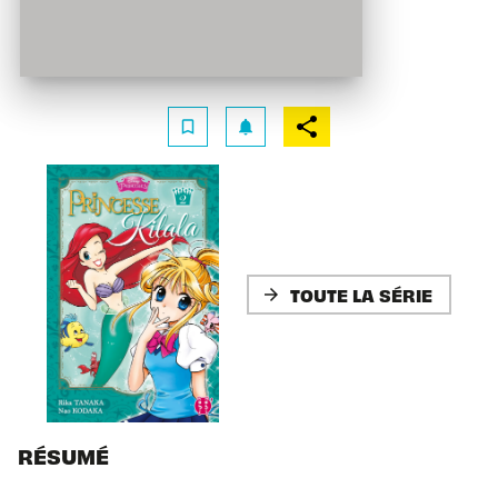
bookmark_border
notifications
TOUTE LA SÉRIE
arrow_forward
RÉSUMÉ