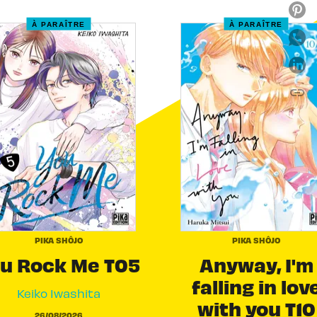
À PARAÎTRE
À PARAÎTRE
link
C
PIKA SHÔJO
PIKA SHÔJO
u Rock Me T05
Anyway, I'm
falling in lov
Keiko Iwashita
with you T10
26/08/2026