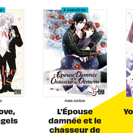
RE
À PARAÎTRE
O
PIKA SHÔJO
Love,
L'Épouse
Yo
ngels
damnée et le
chasseur de