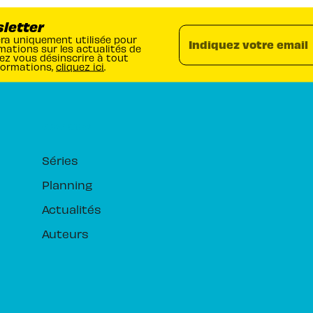
sletter
era uniquement utilisée pour
Indiquez votre email
mations sur les actualités de
ez vous désinscrire à tout
formations,
cliquez ici
.
RUBRIQUES
Séries
Planning
Actualités
Auteurs