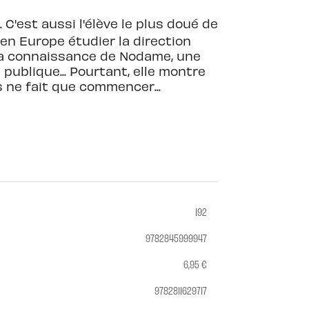
. C'est aussi l'élève le plus doué de
 en Europe étudier la direction
t la connaissance de Nodame, une
publique... Pourtant, elle montre
s ne fait que commencer...
192
9782845999947
6,95 €
9782811629717