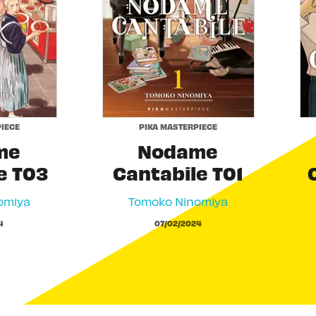
IECE
PIKA MASTERPIECE
me
Nodame
e T03
Cantabile T01
omiya
Tomoko Ninomiya
4
07/02/2024