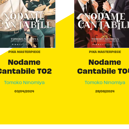
PIKA MASTERPIECE
PIKA MASTERPIECE
Nodame
Nodame
Cantabile T02
Cantabile T0
Tomoko Ninomiya
Tomoko Ninomiya
03/04/2024
28/08/2024