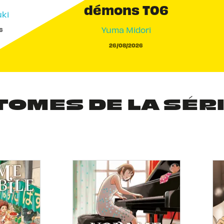
démons T06
ki
Yuma Midori
6
26/08/2026
TOMES DE LA SÉR