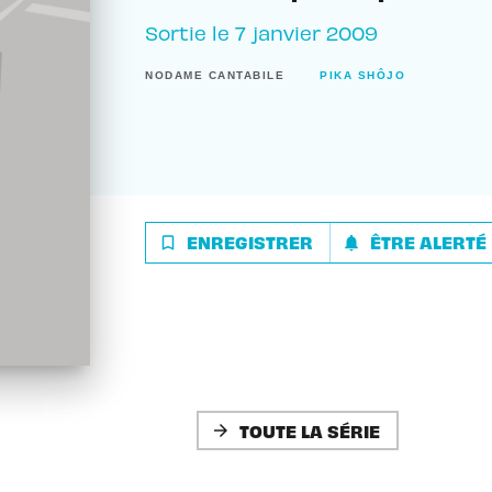
Sortie le
7 janvier 2009
NODAME CANTABILE
PIKA SHÔJO
ENREGISTRER
ÊTRE ALERTÉ
bookmark_border
notifications
TOUTE LA SÉRIE
arrow_forward