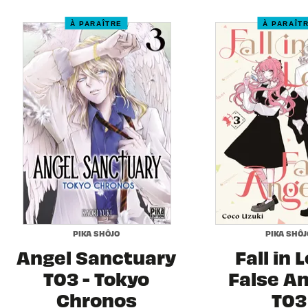
À PARAÎTRE
À PARAÎT
PIKA SHÔJO
PIKA SHÔJ
Angel Sanctuary
Fall in 
T03 - Tokyo
False A
Chronos
T03