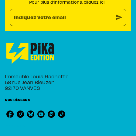
Pour plus d’informations,
cliquez ici
.
send
Indiquez votre email
Immeuble Louis Hachette
58 rue Jean Bleuzen
92170 VANVES
NOS RÉSEAUX
RUBRIQUES