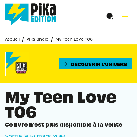
MENU
RECHERCHE
CONTENU
menu
PIED DE PAGE
/
/
Accueil
Pika Shôjo
My Teen Love T06
DÉCOUVRIR L'UNIVERS
arrow_forward
My Teen Love
T06
Ce livre n'est plus disponible à la vente
Sortie le
16 mars 2016