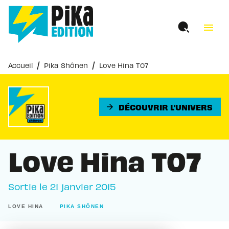
MENU
RECHERCHE
CONTENU
menu
PIED DE PAGE
/
/
Accueil
Pika Shônen
Love Hina T07
DÉCOUVRIR L'UNIVERS
arrow_forward
Love Hina T07
Sortie le
21 janvier 2015
LOVE HINA
PIKA SHÔNEN