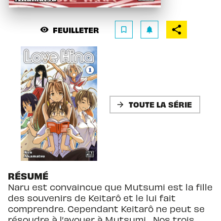
FEUILLETER
visibility
bookmark_border
notifications
TOUTE LA SÉRIE
arrow_forward
RÉSUMÉ
Naru est convaincue que Mutsumi est la fille
des souvenirs de Keitarô et le lui fait
comprendre. Cependant Keitarô ne peut se
résoudre à l’avouer à Mutsumi... Nos trois