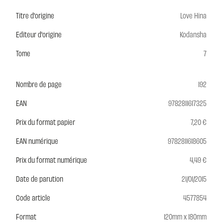
Titre d'origine
Love Hina
Editeur d'origine
Kodansha
Tome
7
Nombre de page
192
EAN
9782811617325
Prix du format papier
7,20 €
EAN numérique
9782811618605
Prix du format numérique
4,49 €
Date de parution
21/01/2015
Code article
4577854
Format
120mm x 180mm