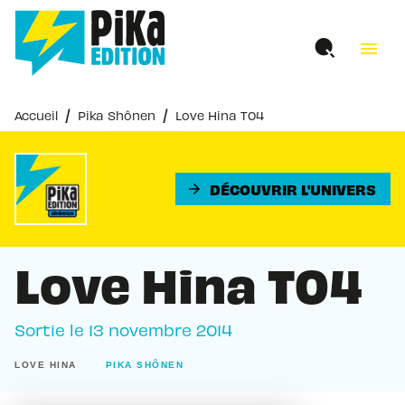
MENU
RECHERCHE
CONTENU
menu
PIED DE PAGE
/
/
Accueil
Pika Shônen
Love Hina T04
DÉCOUVRIR L'UNIVERS
arrow_forward
Love Hina T04
Sortie le
13 novembre 2014
LOVE HINA
PIKA SHÔNEN