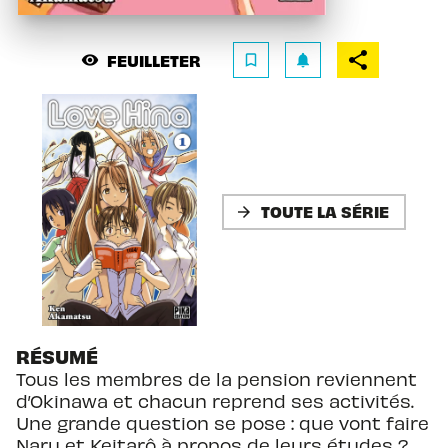
FEUILLETER
visibility
bookmark_border
notifications
TOUTE LA SÉRIE
arrow_forward
RÉSUMÉ
Tous les membres de la pension reviennent
d’Okinawa et chacun reprend ses activités.
Une grande question se pose : que vont faire
Naru et Keitarô à propos de leurs études ?