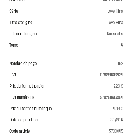
Série
Love Hina
Titre d'origine
Love Hina
Editeur d'origine
Kodansha
Tome
4
Nombre de page
192
EAN
9782811616434
Prix du format papier
7,20 €
EAN numérique
9782811616984
Prix du format numérique
4,49 €
Date de parution
13/11/2014
Code article
5700045