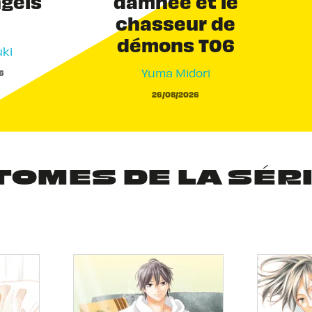
ngels
damnée et le
chasseur de
démons T06
ki
Yuma Midori
6
26/08/2026
TOMES DE LA SÉR