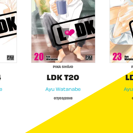
PIKA SHÔJO
4
LDK T20
L
e
Ayu Watanabe
Ayu
07/03/2018