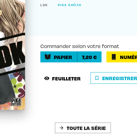
LDK
PIKA SHÔJO
Commander selon votre format
PAPIER
7,20 €
NUMÉR
ENREGISTRE
FEUILLETER
bookmark_border
visibility
TOUTE LA SÉRIE
arrow_forward