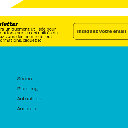
sletter
era uniquement utilisée pour
Indiquez votre email
mations sur les actualités de
ez vous désinscrire à tout
formations,
cliquez ici
.
RUBRIQUES
Séries
Planning
Actualités
Auteurs