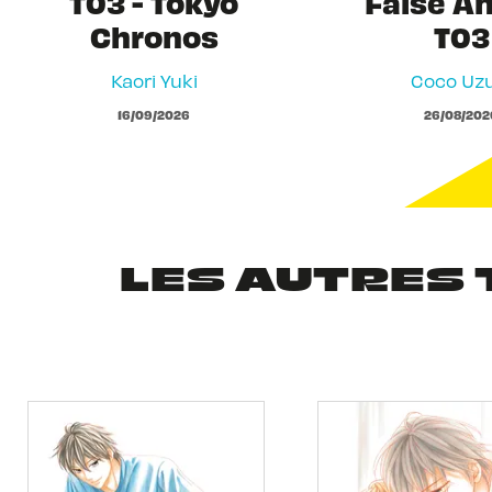
T03 - Tokyo
False A
Chronos
T03
Kaori Yuki
Coco Uzu
16/09/2026
26/08/202
LES AUTRES 