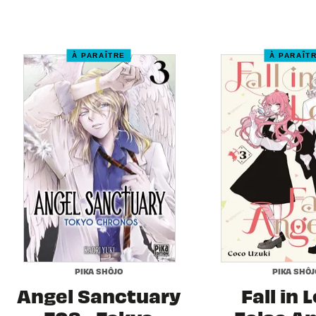
À PARAÎTRE
À PARAÎT
PIKA SHÔJO
PIKA SHÔJ
Angel Sanctuary
Fall in 