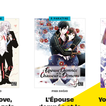
RE
À PARAÎTRE
O
PIKA SHÔJO
Love,
L'Épouse
Yo