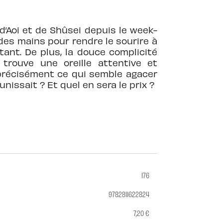
’Aoi et de Shûsei depuis le week-
des mains pour rendre le sourire à
stant. De plus, la douce complicité
 trouve une oreille attentive et
 précisément ce qui semble agacer
 unissait ? Et quel en sera le prix ?
176
9782811622824
7,20 €