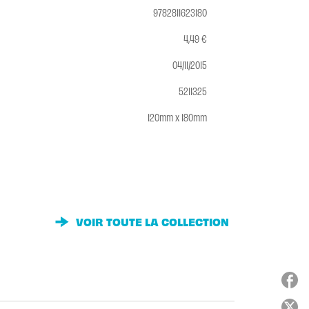
9782811623180
4,49 €
04/11/2015
5211325
120mm x 180mm
VOIR TOUTE LA COLLECTION