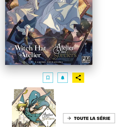
bookmark_border
notifications
TOUTE LA SÉRIE
arrow_forward