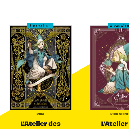
À PARAÎTRE
À PARAÎT
PIKA
PIKA SEIN
L'Atelier des
L'Atelier