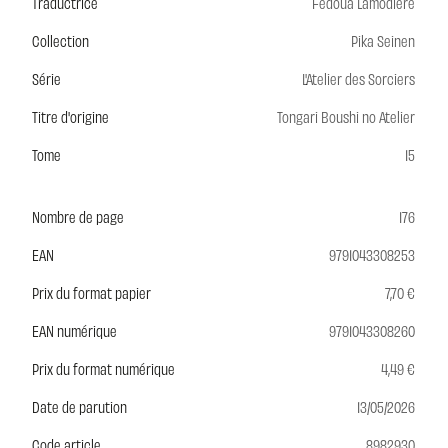
Traductrice
Fédoua Lamodière
Collection
Pika Seinen
Série
L'Atelier des Sorciers
Titre d'origine
Tongari Boushi no Atelier
Tome
15
Nombre de page
176
EAN
9791043308253
Prix du format papier
7,70 €
EAN numérique
9791043308260
Prix du format numérique
4,49 €
Date de parution
13/05/2026
Code article
8982930