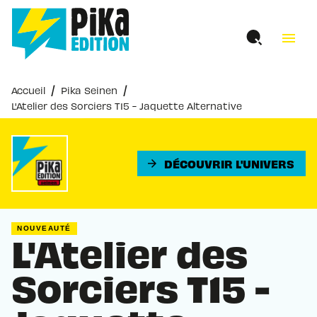
MENU
RECHERCHE
CONTENU
menu
PIED DE PAGE
/
/
Accueil
Pika Seinen
L'Atelier des Sorciers T15 - Jaquette Alternative
DÉCOUVRIR L'UNIVERS
arrow_forward
NOUVEAUTÉ
L'Atelier des
Sorciers T15 -