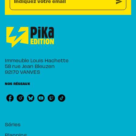
send
Indiquez votre email
Immeuble Louis Hachette
58 rue Jean Bleuzen
92170 VANVES
NOS RÉSEAUX
RUBRIQUES
Séries
Planning