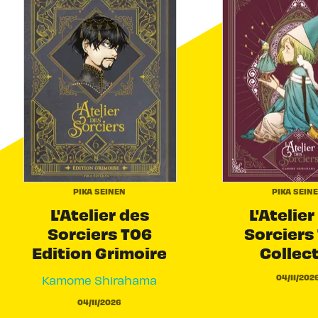
PIKA SEINEN
PIKA SEIN
L'Atelier des
L'Atelier
Sorciers T06
Sorciers 
Edition Grimoire
Collec
04/11/202
Kamome Shirahama
04/11/2026