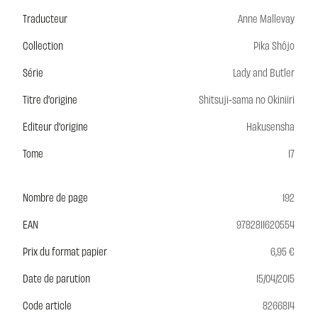
Traducteur
Anne Mallevay
Collection
Pika Shôjo
Série
Lady and Butler
Titre d'origine
Shitsuji-sama no Okiniiri
Editeur d'origine
Hakusensha
Tome
17
Nombre de page
192
EAN
9782811620554
Prix du format papier
6,95 €
Date de parution
15/04/2015
Code article
8266814