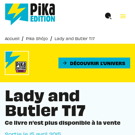
MENU
RECHERCHE
CONTENU
menu
PIED DE PAGE
/
/
Accueil
Pika Shôjo
Lady and Butler T17
DÉCOUVRIR L'UNIVERS
arrow_forward
Lady and
Butler T17
Ce livre n'est plus disponible à la vente
Sortie le
15 avril 2015