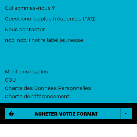
Qui sommes-nous ?
Questions les plus fréquentes (FAQ)
Nous contacter
nobi nobi ! notre label jeunesse
Mentions légales
CGU
Charte des Données Personnelles
Charte de référencement
Paramétrez vos préférences cookies
ACHETER VOTRE FORMAT
shopping_basket
arrow_drop_down