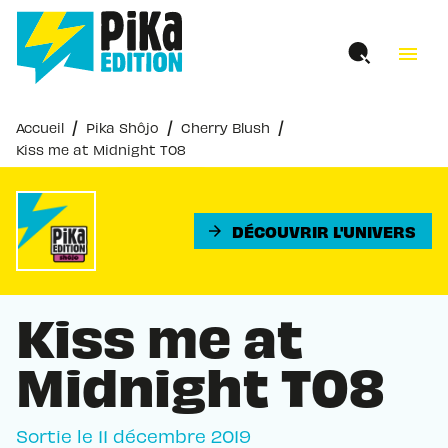
MENU
RECHERCHE
CONTENU
menu
PIED DE PAGE
/
/
/
Accueil
Pika Shôjo
Cherry Blush
Kiss me at Midnight T08
DÉCOUVRIR L'UNIVERS
arrow_forward
Kiss me at
Midnight T08
Sortie le
11 décembre 2019