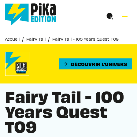
MENU
RECHERCHE
CONTENU
menu
PIED DE PAGE
/
/
Accueil
Fairy Tail
Fairy Tail - 100 Years Quest T09
DÉCOUVRIR L'UNIVERS
arrow_forward
Fairy Tail - 100
Years Quest
T09