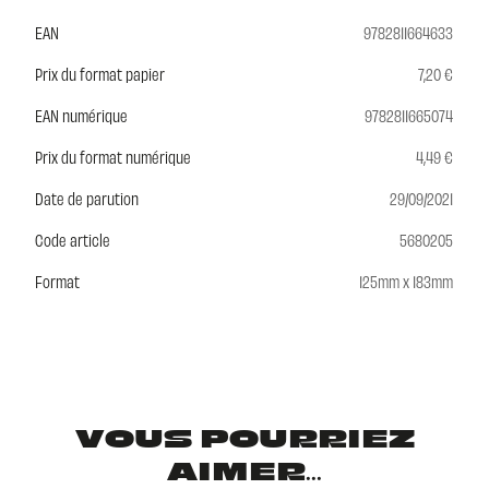
EAN
9782811664633
Prix du format papier
7,20 €
EAN numérique
9782811665074
Prix du format numérique
4,49 €
Date de parution
29/09/2021
Code article
5680205
Format
125mm x 183mm
VOUS POURRIEZ
AIMER...