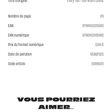
Titre d'origine
Fairy Tail - 100 Years Quest
Nombre de page
20
EAN
9791043305665
EAN numérique
9791043305665
Prix du format numérique
0,49 €
Date de parution
05/11/2025
Code article
5086625
VOUS POURRIEZ
AIMER...