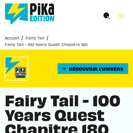
MENU
RECHERCHE
CONTENU
menu
PIED DE PAGE
/
/
Accueil
Fairy Tail
Fairy Tail - 100 Years Quest Chapitre 180
DÉCOUVRIR L'UNIVERS
arrow_forward
Fairy Tail - 100
Years Quest
Chapitre 180