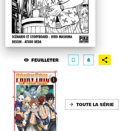
FEUILLETER
visibility
bookmark_border
notifications
TOUTE LA SÉRIE
arrow_forward