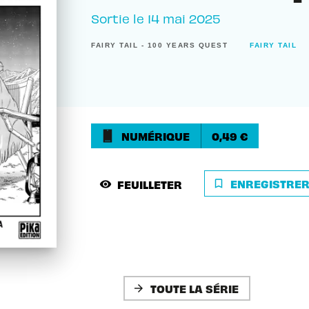
Sortie le
14 mai 2025
FAIRY TAIL - 100 YEARS QUEST
FAIRY TAIL
NUMÉRIQUE
0,49 €
ENREGISTRE
FEUILLETER
bookmark_border
visibility
TOUTE LA SÉRIE
arrow_forward