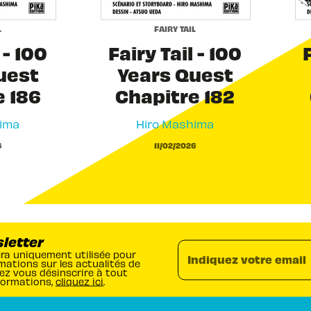
L
FAIRY TAIL
 - 100
Fairy Tail - 100
F
uest
Years Quest
e 186
Chapitre 182
ima
Hiro Mashima
6
11/02/2026
sletter
era uniquement utilisée pour
Indiquez votre email
mations sur les actualités de
ez vous désinscrire à tout
formations,
cliquez ici
.