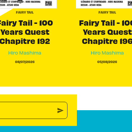
FAIRY TAIL
FAIRY TAIL
airy Tail - 100
Fairy Tail - 10
Years Quest
Years Quest
Chapitre 192
Chapitre 19
Hiro Mashima
Hiro Mashima
08/07/2026
05/08/2026
send