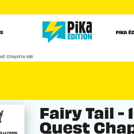
PIED DE PAGE
RS
PIKA É
uest Chapitre 168
Fairy Tail -
Quest Chap