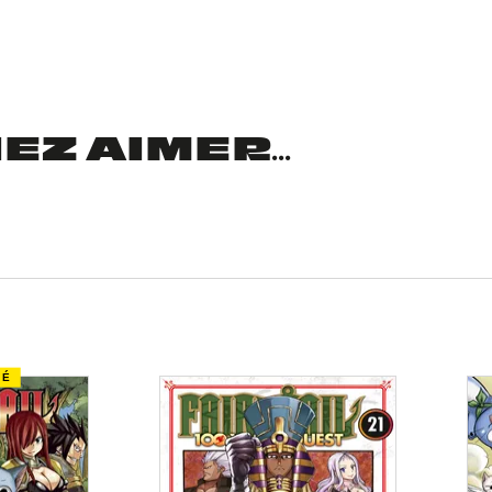
Z AIMER...
TÉ