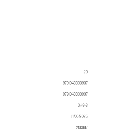
20
9791043303937
9791043303937
0,49 €
14/05/2025
2013617