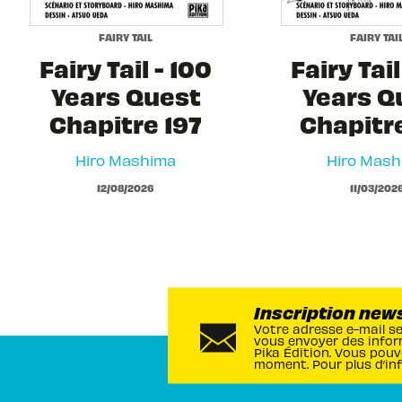
FAIRY TAIL
FAIRY TAI
Fairy Tail - 100
Fairy Tail
Years Quest
Years Q
Chapitre 197
Chapitr
Hiro Mashima
Hiro Mash
12/08/2026
11/03/202
Inscription new
Votre adresse e-mail s
vous envoyer des infor
Pika Édition. Vous pouv
moment. Pour plus d’in