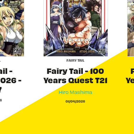
L
FAIRY TAIL
il -
Fairy Tail - 100
F
026 -
Years Quest T21
Y
7
Hiro Mashima
6
01/04/2026