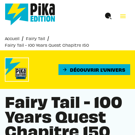
MENU
RECHERCHE
CONTENU
menu
PIED DE PAGE
/
/
Accueil
Fairy Tail
Fairy Tail - 100 Years Quest Chapitre 150
DÉCOUVRIR L'UNIVERS
arrow_forward
Fairy Tail - 100
Years Quest
Chapitre 150