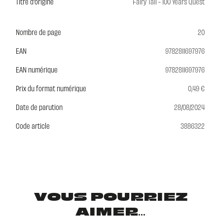
Titre d'origine
Fairy Tail - 100 Years Quest
Nombre de page
20
EAN
9782811697976
EAN numérique
9782811697976
Prix du format numérique
0,49 €
Date de parution
28/08/2024
Code article
3886322
VOUS POURRIEZ
AIMER...