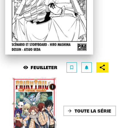
FEUILLETER
visibility
bookmark_border
notifications
TOUTE LA SÉRIE
arrow_forward