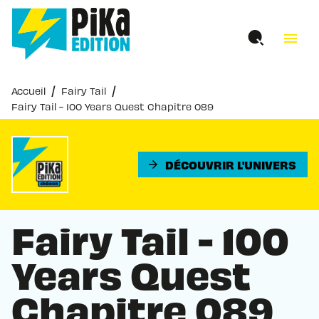
MENU
RECHERCHE
CONTENU
menu
PIED DE PAGE
/
/
Accueil
Fairy Tail
Fairy Tail - 100 Years Quest Chapitre 089
DÉCOUVRIR L'UNIVERS
arrow_forward
Fairy Tail - 100
Years Quest
Chapitre 089