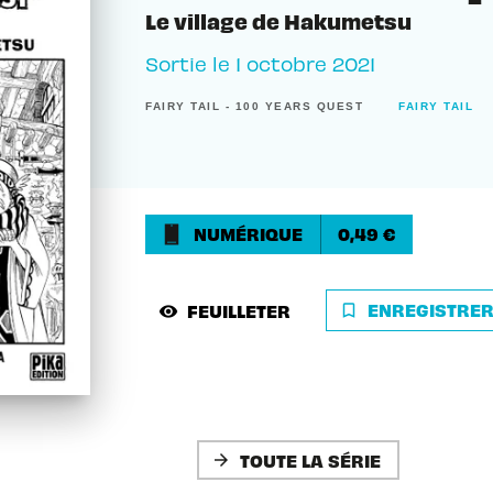
Le village de Hakumetsu
Sortie le
1 octobre 2021
FAIRY TAIL - 100 YEARS QUEST
FAIRY TAIL
NUMÉRIQUE
0,49 €
ENREGISTRE
FEUILLETER
bookmark_border
visibility
TOUTE LA SÉRIE
arrow_forward