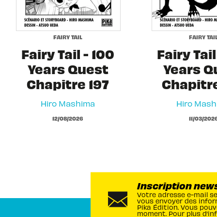
FAIRY TAIL
FAIRY TAI
Fairy Tail - 100
Fairy Tail
Years Quest
Years Q
Chapitre 197
Chapitr
Hiro Mashima
Hiro Mash
12/08/2026
11/03/202
Inscription new
Votre adresse e-mail s
vous envoyer des infor
Pika Édition. Vous pouv
moment. Pour plus d’in