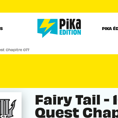
PIED DE PAGE
RS
PIKA É
uest Chapitre 077
Fairy Tail -
Quest Chap