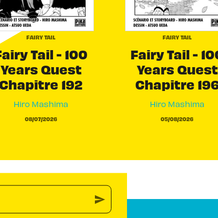
FAIRY TAIL
FAIRY TAIL
airy Tail - 100
Fairy Tail - 10
Years Quest
Years Quest
Chapitre 192
Chapitre 19
Hiro Mashima
Hiro Mashima
08/07/2026
05/08/2026
send