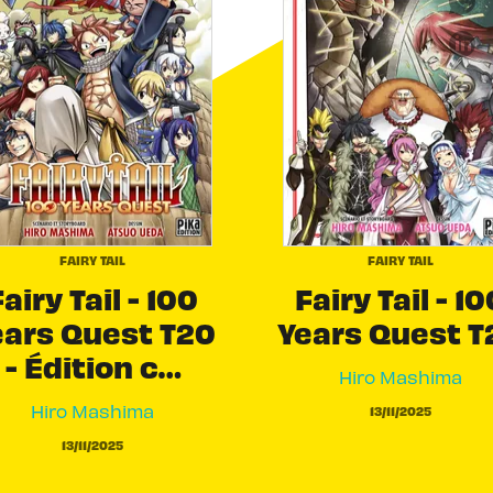
link
C
FAIRY TAIL
FAIRY TAIL
airy Tail - 100
Fairy Tail - 10
ears Quest T20
Years Quest T
- Édition c…
Hiro Mashima
Hiro Mashima
13/11/2025
13/11/2025