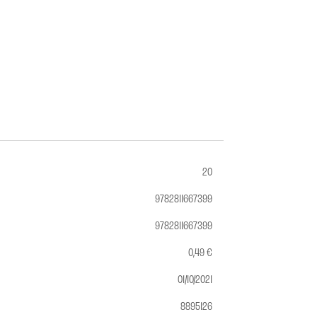
20
9782811667399
9782811667399
0,49 €
01/10/2021
8895126