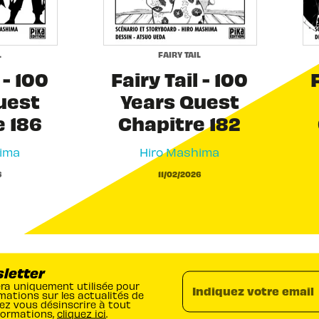
L
FAIRY TAIL
 - 100
Fairy Tail - 100
F
uest
Years Quest
e 186
Chapitre 182
ima
Hiro Mashima
6
11/02/2026
sletter
era uniquement utilisée pour
Indiquez votre email
mations sur les actualités de
ez vous désinscrire à tout
formations,
cliquez ici
.