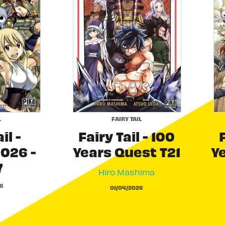
L
FAIRY TAIL
il -
Fairy Tail - 100
F
026 -
Years Quest T21
Y
7
Hiro Mashima
6
01/04/2026