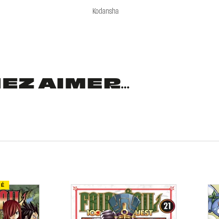
Kodansha
Z AIMER...
TÉ