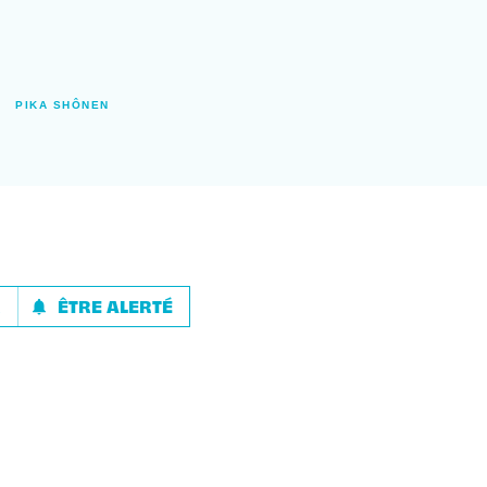
PIKA SHÔNEN
R
ÊTRE ALERTÉ
notifications