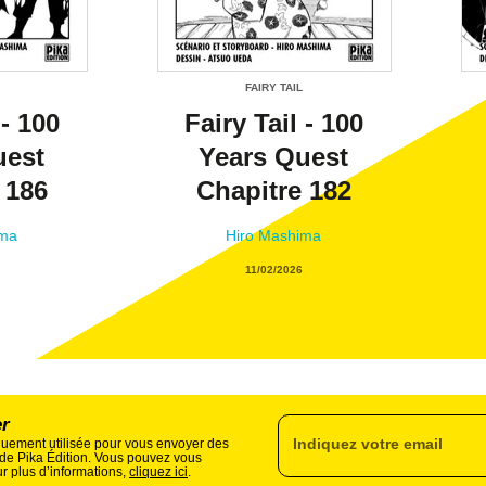
FAIRY TAIL
 - 100
Fairy Tail - 100
uest
Years Quest
 186
Chapitre 182
ima
Hiro Mashima
11/02/2026
er
Indiquez votre email
quement utilisée pour vous envoyer des
s de Pika Édition. Vous pouvez vous
r plus d’informations,
cliquez ici
.