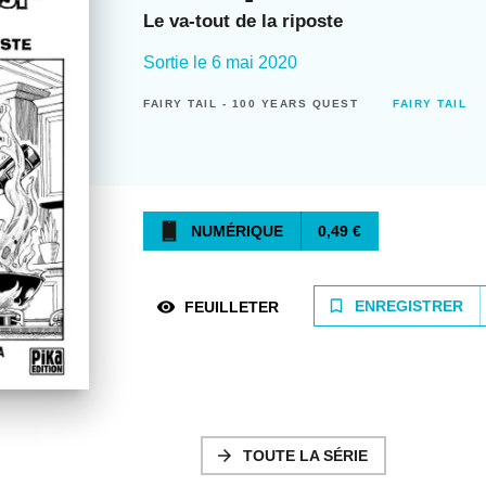
Le va-tout de la riposte
Sortie le
6 mai 2020
FAIRY TAIL - 100 YEARS QUEST
FAIRY TAIL
NUMÉRIQUE
0,49 €
bookmark_border
ENREGISTRER
visibility
FEUILLETER
arrow_forward
TOUTE LA SÉRIE