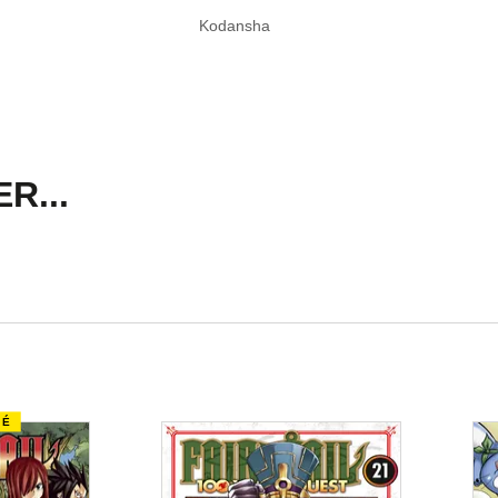
Kodansha
R...
TÉ