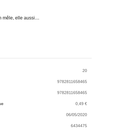
en mêle, elle aussi…
20
9782811658465
9782811658465
ue
0,49 €
06/05/2020
6434475