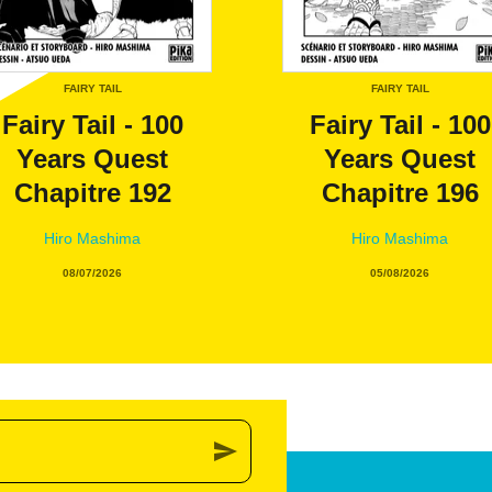
FAIRY TAIL
FAIRY TAIL
Fairy Tail - 100
Fairy Tail - 100
Years Quest
Years Quest
Chapitre 192
Chapitre 196
Hiro Mashima
Hiro Mashima
08/07/2026
05/08/2026
send