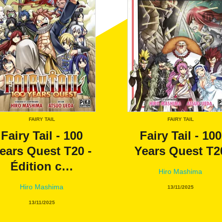
P
link
C
FAIRY TAIL
FAIRY TAIL
Fairy Tail - 100
Fairy Tail - 100
ears Quest T20 -
Years Quest T2
Édition c…
Hiro Mashima
Hiro Mashima
13/11/2025
13/11/2025