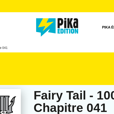
PIED DE PAGE
PIKA É
re 041
Fairy Tail - 1
Chapitre 041