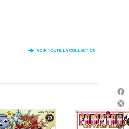
VOIR TOUTE LA COLLECTION
P
P
P
P