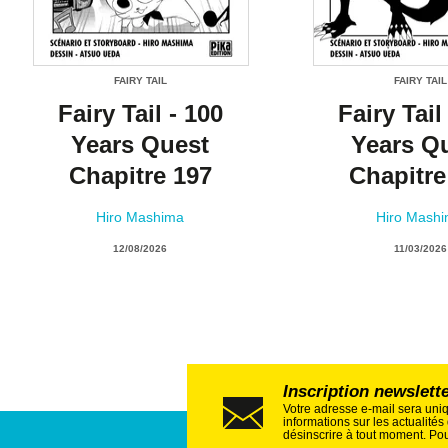
FAIRY TAIL
FAIRY TAIL
Fairy Tail - 100
Fairy Tail
Years Quest
Years Q
Chapitre 197
Chapitre
Hiro Mashima
Hiro Mash
12/08/2026
11/03/2026
Inscription newslett
Votre adresse e-mail sera uni
informations sur les actualité
désinscrire à tout moment. Pou