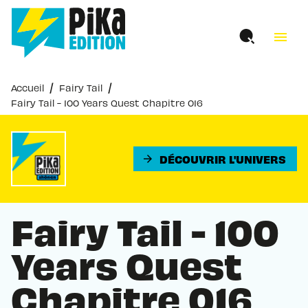
MENU
RECHERCHE
CONTENU
menu
PIED DE PAGE
/
/
Accueil
Fairy Tail
Fairy Tail - 100 Years Quest Chapitre 016
DÉCOUVRIR L'UNIVERS
arrow_forward
Fairy Tail - 100
Years Quest
Chapitre 016