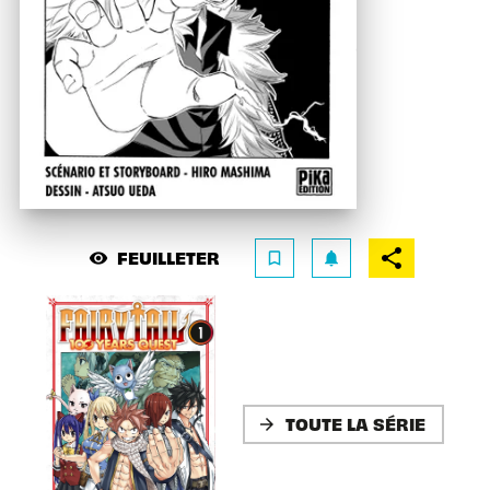
FEUILLETER
visibility
bookmark_border
notifications
TOUTE LA SÉRIE
arrow_forward